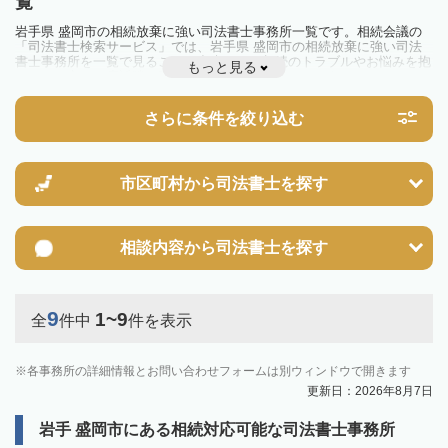
覧
岩手県 盛岡市の相続放棄に強い司法書士事務所一覧です。相続会議の
「司法書士検索サービス」では、岩手県 盛岡市の相続放棄に強い司法
書士事務所を一覧で見ることが出来ます。相続のトラブルやお悩みを抱
もっと見る
えている方は一度近隣の司法書士に相談してみましょう。
さらに条件を絞り込む
市区町村から
司法書士を探す
相談内容から
司法書士を探す
9
1~9
全
件中
件を表示
各事務所の詳細情報とお問い合わせフォームは別ウィンドウで開きます
更新日：2026年8月7日
岩手 盛岡市にある相続対応可能な司法書士事務所