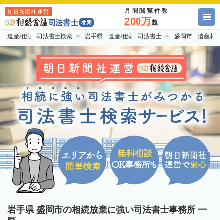
月間閲覧件数
朝日新聞社運営
200万
超
遺産相続 司法書士検索
岩手県 遺産相続 司法書士
盛岡市 遺産相
岩手県 盛岡市の相続放棄に強い司法書士事務所 一