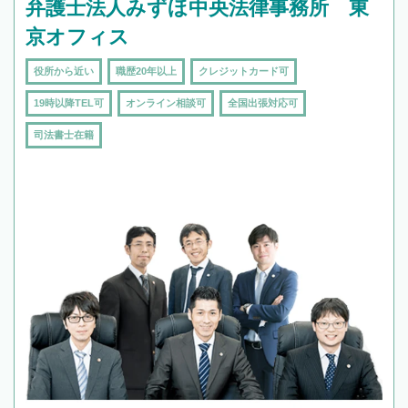
弁護士法人みずほ中央法律事務所 東
京オフィス
役所から近い
職歴20年以上
クレジットカード可
19時以降TEL可
オンライン相談可
全国出張対応可
司法書士在籍