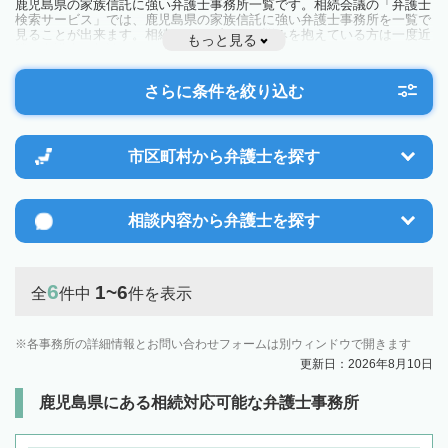
鹿児島県の家族信託に強い弁護士事務所一覧です。相続会議の「弁護士
検索サービス」では、鹿児島県の家族信託に強い弁護士事務所を一覧で
見ることが出来ます。相続のトラブルやお悩みを抱えている方は一度近
もっと見る
隣の弁護士に相談してみましょう。
さらに条件を絞り込む
市区町村から
弁護士を探す
相談内容から
弁護士を探す
6
1~6
全
件中
件を表示
各事務所の詳細情報とお問い合わせフォームは別ウィンドウで開きます
更新日：2026年8月10日
鹿児島県にある相続対応可能な弁護士事務所