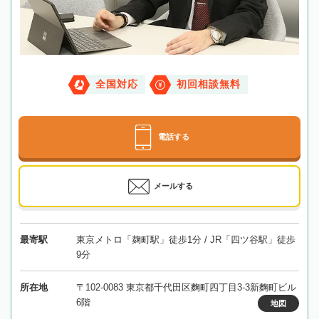
全国対応
初回相談無料
電話する
メールする
最寄駅
東京メトロ「麹町駅」徒歩1分 / JR「四ツ谷駅」徒歩
9分
所在地
〒102-0083 東京都千代田区麴町四丁目3-3新麴町ビル
6階
地図