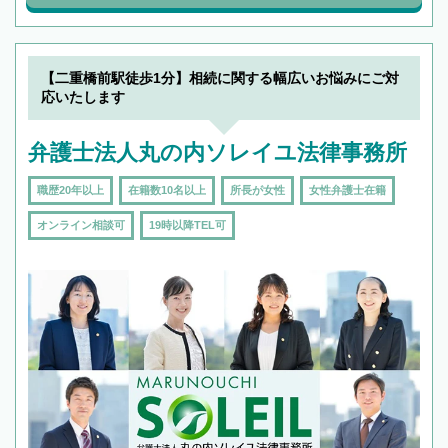
【二重橋前駅徒歩1分】相続に関する幅広いお悩みにご対
応いたします
弁護士法人丸の内ソレイユ法律事務所
職歴20年以上
在籍数10名以上
所長が女性
女性弁護士在籍
オンライン相談可
19時以降TEL可