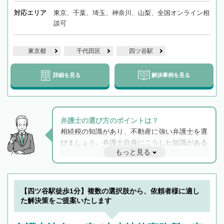
対応エリア
東京、千葉、埼玉、神奈川、山梨、全国オンライン相
談可
東京都
千代田区
四ツ谷駅
詳細を見る
解決事例を見る
弁護士の選び方のポイントは？
相続税の知識があり、不動産に強い弁護士を選
びましょう。弁護士自身にこうした知識がある
もっと見る
と他士業との連携もスムーズに進み、トラブル
解決のみならず相続をトータルで任せることが
できます。また、相続は感情がからむ分野なの
でフィーリングも重要です。実際に電話や面談
【四ツ谷駅徒歩1分】複数の選択肢から、依頼者様に適し
で複数の弁護士と会話をしてウマが合う方に依
た解決策をご提案いたします
頼をするのがおすすめです。