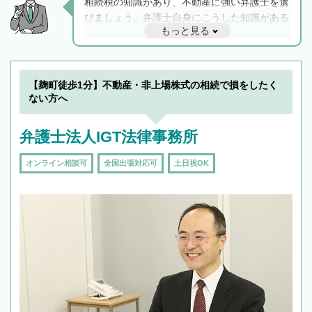
相続税の知識があり、不動産に強い弁護士を選
びましょう。弁護士自身にこうした知識がある
もっと見る
と他士業との連携もスムーズに進み、トラブル
解決のみならず相続をトータルで任せることが
できます。また、相続は感情がからむ分野なの
でフィーリングも重要です。実際に電話や面談
【麹町徒歩1分】不動産・非上場株式の相続で損をしたく
で複数の弁護士と会話をしてウマが合う方に依
ない方へ
頼をするのがおすすめです。
弁護士法人IGT法律事務所
オンライン相談可
全国出張対応可
土日祝OK