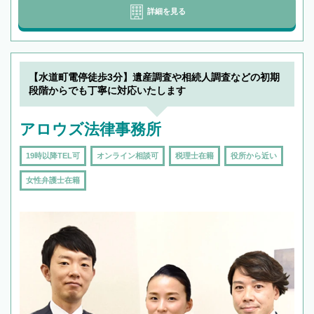
詳細を見る
【水道町電停徒歩3分】遺産調査や相続人調査などの初期
段階からでも丁寧に対応いたします
アロウズ法律事務所
19時以降TEL可
オンライン相談可
税理士在籍
役所から近い
女性弁護士在籍