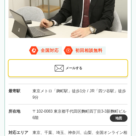
全国対応
初回相談無料
メールする
最寄駅
東京メトロ「麹町駅」徒歩1分 / JR「四ツ谷駅」徒歩
9分
所在地
〒102-0083 東京都千代田区麴町四丁目3-3新麴町ビル
6階
地図
対応エリア
東京、千葉、埼玉、神奈川、山梨、全国オンライン相