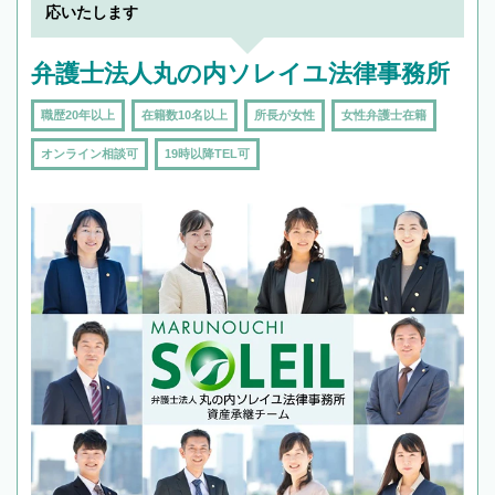
応いたします
弁護士法人丸の内ソレイユ法律事務所
職歴20年以上
在籍数10名以上
所長が女性
女性弁護士在籍
オンライン相談可
19時以降TEL可