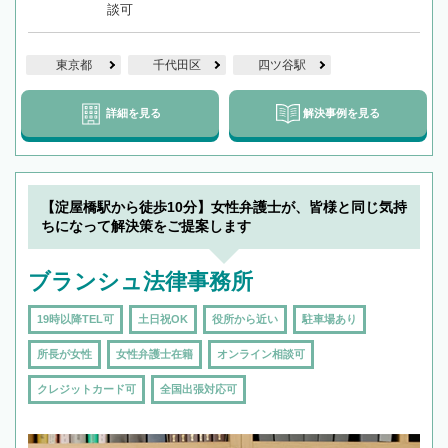
談可
東京都
千代田区
四ツ谷駅
詳細を見る
解決事例を見る
【淀屋橋駅から徒歩10分】女性弁護士が、皆様と同じ気持
ちになって解決策をご提案します
ブランシュ法律事務所
19時以降TEL可
土日祝OK
役所から近い
駐車場あり
所長が女性
女性弁護士在籍
オンライン相談可
クレジットカード可
全国出張対応可