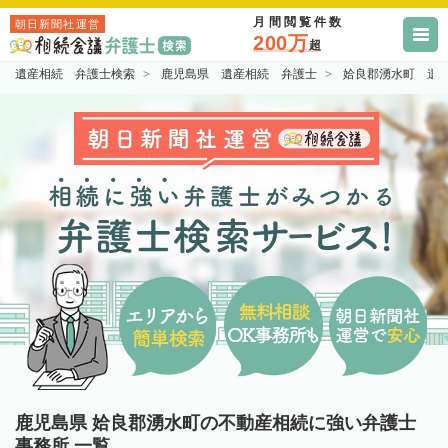
月間閲覧件数
朝日新聞社運営
200万
超
遺産相続 弁護士検索
鹿児島県 遺産相続 弁護士
姶良郡湧水町 遺
鹿児島県 姶良郡湧水町の不動産相続に強い弁護士
事務所 一覧