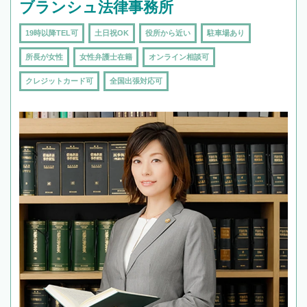
ブランシュ法律事務所
19時以降TEL可
土日祝OK
役所から近い
駐車場あり
所長が女性
女性弁護士在籍
オンライン相談可
クレジットカード可
全国出張対応可