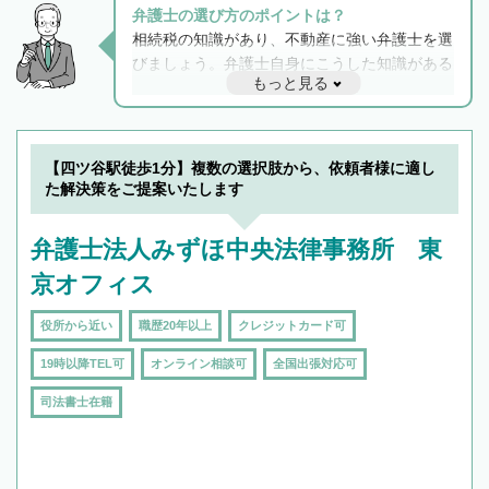
弁護士の選び方のポイントは？
相続税の知識があり、不動産に強い弁護士を選
びましょう。弁護士自身にこうした知識がある
もっと見る
と他士業との連携もスムーズに進み、トラブル
解決のみならず相続をトータルで任せることが
できます。また、相続は感情がからむ分野なの
でフィーリングも重要です。実際に電話や面談
【四ツ谷駅徒歩1分】複数の選択肢から、依頼者様に適し
で複数の弁護士と会話をしてウマが合う方に依
た解決策をご提案いたします
頼をするのがおすすめです。
弁護士法人みずほ中央法律事務所 東
京オフィス
役所から近い
職歴20年以上
クレジットカード可
19時以降TEL可
オンライン相談可
全国出張対応可
司法書士在籍