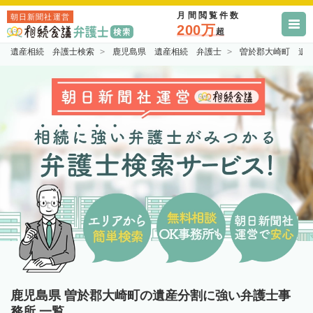
月間閲覧件数
朝日新聞社運営
200万
超
遺産相続 弁護士検索
鹿児島県 遺産相続 弁護士
曽於郡大崎町 遺
鹿児島県 曽於郡大崎町の遺産分割に強い弁護士事
務所 一覧