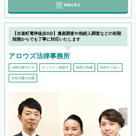
詳細を見る
【水道町電停徒歩3分】遺産調査や相続人調査などの初期
段階からでも丁寧に対応いたします
アロウズ法律事務所
19時以降TEL可
オンライン相談可
税理士在籍
役所から近い
女性弁護士在籍