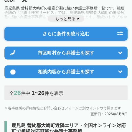
鹿児島県 曽於郡大崎町の遺産分割に強い弁護士事務所一覧です。相続
会議の「弁護士検索サービス」では、鹿児島県 曽於郡大崎町の遺産分
割に強い弁護士事務所を一覧で見ることが出来ます。相続のトラブルや
もっと見る
お悩みを抱えている方は一度近隣の弁護士に相談してみましょう。
さらに条件を絞り込む
市区町村から
弁護士を探す
相談内容から
弁護士を探す
26
1~26
全
件中
件を表示
各事務所の詳細情報とお問い合わせフォームは別ウィンドウで開きます
更新日：2026年8月9日
鹿児島 曽於郡大崎町近隣エリア・全国オンライン対応
可で相続対応可能な弁護士事務所