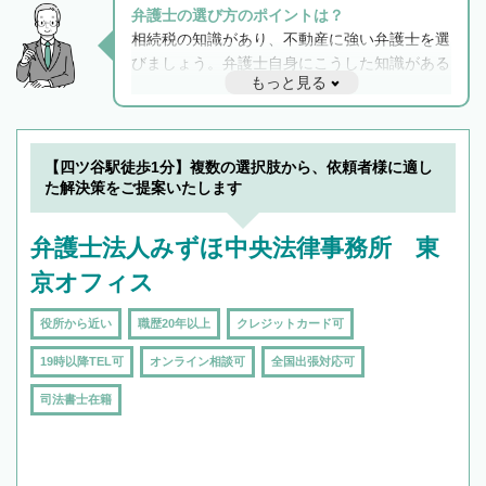
弁護士の選び方のポイントは？
相続税の知識があり、不動産に強い弁護士を選
びましょう。弁護士自身にこうした知識がある
もっと見る
と他士業との連携もスムーズに進み、トラブル
解決のみならず相続をトータルで任せることが
できます。また、相続は感情がからむ分野なの
でフィーリングも重要です。実際に電話や面談
【四ツ谷駅徒歩1分】複数の選択肢から、依頼者様に適し
で複数の弁護士と会話をしてウマが合う方に依
た解決策をご提案いたします
頼をするのがおすすめです。
弁護士法人みずほ中央法律事務所 東
京オフィス
役所から近い
職歴20年以上
クレジットカード可
19時以降TEL可
オンライン相談可
全国出張対応可
司法書士在籍