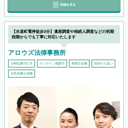
詳細を見る
【水道町電停徒歩3分】遺産調査や相続人調査などの初期
段階からでも丁寧に対応いたします
アロウズ法律事務所
19時以降TEL可
オンライン相談可
税理士在籍
役所から近い
女性弁護士在籍