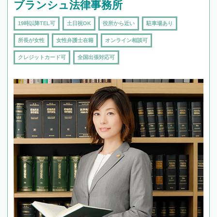
ブランシュ法律事務所
19時以降TEL可
土日祝OK
役所から近い
駐車場あり
所長が女性
女性弁護士在籍
オンライン相談可
クレジットカード可
全国出張対応可