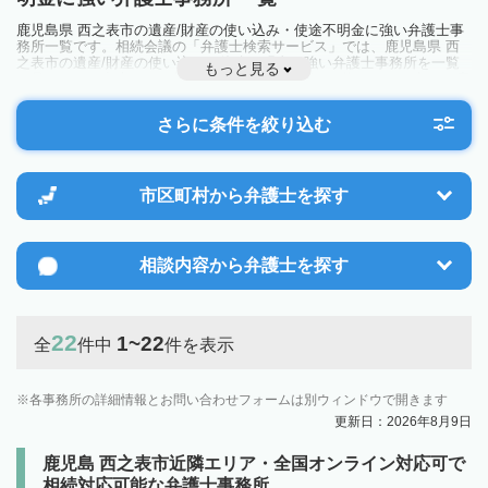
鹿児島県 西之表市の遺産/財産の使い込み・使途不明金に強い弁護士事
務所一覧です。相続会議の「弁護士検索サービス」では、鹿児島県 西
之表市の遺産/財産の使い込み・使途不明金に強い弁護士事務所を一覧
もっと見る
で見ることが出来ます。相続のトラブルやお悩みを抱えている方は一度
近隣の弁護士に相談してみましょう。
さらに条件を絞り込む
市区町村から
弁護士を探す
相談内容から
弁護士を探す
22
1~22
全
件中
件を表示
各事務所の詳細情報とお問い合わせフォームは別ウィンドウで開きます
更新日：2026年8月9日
鹿児島 西之表市近隣エリア・全国オンライン対応可で
相続対応可能な弁護士事務所