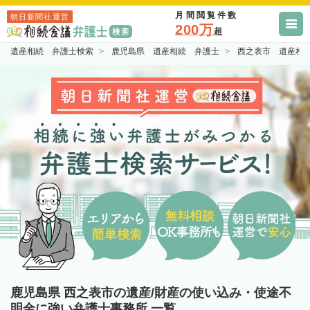
月間閲覧件数
朝日新聞社運営
200万
超
遺産相続 弁護士検索
鹿児島県 遺産相続 弁護士
西之表市 遺産相
鹿児島県 西之表市の遺産/財産の使い込み・使途不
明金に強い弁護士事務所 一覧