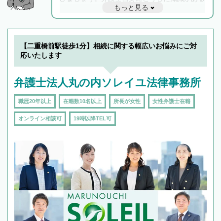
もっと見る
と他士業との連携もスムーズに進み、トラブル
解決のみならず相続をトータルで任せることが
できます。また、相続は感情がからむ分野なの
でフィーリングも重要です。実際に電話や面談
【二重橋前駅徒歩1分】相続に関する幅広いお悩みにご対
で複数の弁護士と会話をしてウマが合う方に依
応いたします
頼をするのがおすすめです。
弁護士法人丸の内ソレイユ法律事務所
職歴20年以上
在籍数10名以上
所長が女性
女性弁護士在籍
オンライン相談可
19時以降TEL可