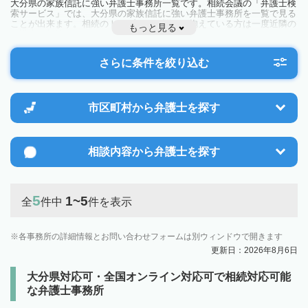
大分県の家族信託に強い弁護士事務所一覧です。相続会議の「弁護士検
索サービス」では、大分県の家族信託に強い弁護士事務所を一覧で見る
ことが出来ます。相続のトラブルやお悩みを抱えている方は一度近隣の
もっと見る
弁護士に相談してみましょう。
さらに条件を絞り込む
市区町村から
弁護士を探す
相談内容から
弁護士を探す
5
1~5
全
件中
件を表示
各事務所の詳細情報とお問い合わせフォームは別ウィンドウで開きます
更新日：2026年8月6日
大分県対応可・全国オンライン対応可で相続対応可能
な弁護士事務所