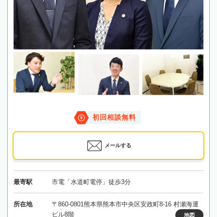
初回相談無料
メールする
最寄駅
市電「水道町電停」徒歩3分
所在地
〒860-0801熊本県熊本市中央区安政町8-16 村瀬海運
ビル8階
地図