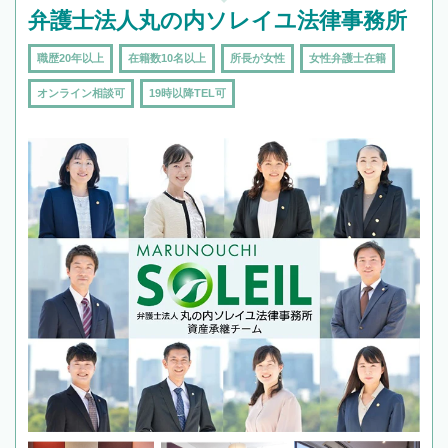
弁護士法人丸の内ソレイユ法律事務所
職歴20年以上
在籍数10名以上
所長が女性
女性弁護士在籍
オンライン相談可
19時以降TEL可