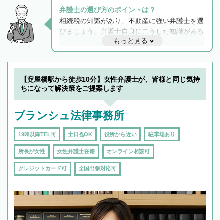
弁護士の選び方のポイントは？
相続税の知識があり、不動産に強い弁護士を選
びましょう。弁護士自身にこうした知識がある
もっと見る
と他士業との連携もスムーズに進み、トラブル
解決のみならず相続をトータルで任せることが
できます。また、相続は感情がからむ分野なの
でフィーリングも重要です。実際に電話や面談
【淀屋橋駅から徒歩10分】女性弁護士が、皆様と同じ気持
で複数の弁護士と会話をしてウマが合う方に依
ちになって解決策をご提案します
頼をするのがおすすめです。
ブランシュ法律事務所
19時以降TEL可
土日祝OK
役所から近い
駐車場あり
所長が女性
女性弁護士在籍
オンライン相談可
クレジットカード可
全国出張対応可