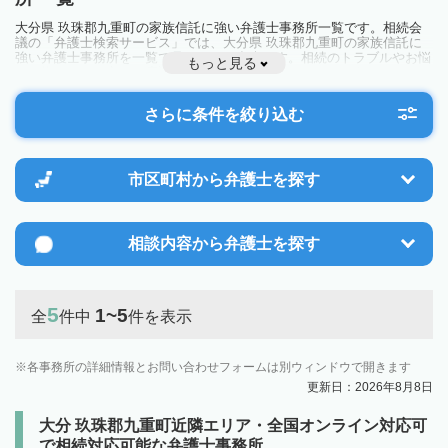
大分県 玖珠郡九重町の家族信託に強い弁護士事務所一覧です。相続会
議の「弁護士検索サービス」では、大分県 玖珠郡九重町の家族信託に
強い弁護士事務所を一覧で見ることが出来ます。相続のトラブルやお悩
もっと見る
みを抱えている方は一度近隣の弁護士に相談してみましょう。
さらに条件を絞り込む
市区町村から
弁護士を探す
相談内容から
弁護士を探す
5
1~5
全
件中
件を表示
各事務所の詳細情報とお問い合わせフォームは別ウィンドウで開きます
更新日：2026年8月8日
大分 玖珠郡九重町近隣エリア・全国オンライン対応可
で相続対応可能な弁護士事務所