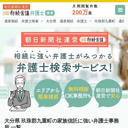
月間閲覧件数
朝日新聞社運営
200万
超
遺産相続 弁護士検索
大分県 遺産相続 弁護士
玖珠郡九重町 遺産
大分県 玖珠郡九重町の家族信託に強い弁護士事務
所 一覧