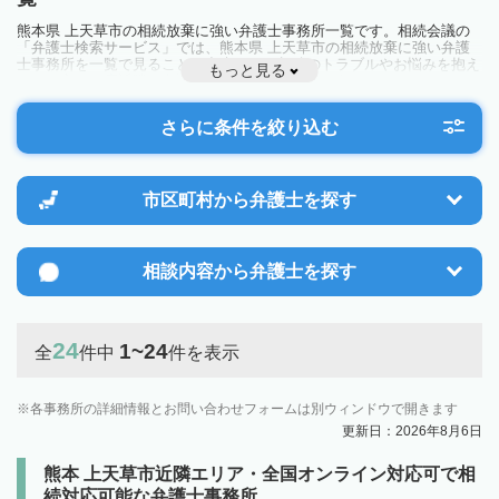
熊本県 上天草市の相続放棄に強い弁護士事務所一覧です。相続会議の
「弁護士検索サービス」では、熊本県 上天草市の相続放棄に強い弁護
士事務所を一覧で見ることが出来ます。相続のトラブルやお悩みを抱え
もっと見る
ている方は一度近隣の弁護士に相談してみましょう。
さらに条件を絞り込む
市区町村から
弁護士を探す
相談内容から
弁護士を探す
24
1~24
全
件中
件を表示
各事務所の詳細情報とお問い合わせフォームは別ウィンドウで開きます
更新日：2026年8月6日
熊本 上天草市近隣エリア・全国オンライン対応可で相
続対応可能な弁護士事務所