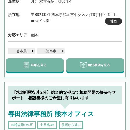
最寄駅
JR「水前寺駅」徒歩4分
所在地
〒862-0971 熊本県熊本市中央区大江6丁目20‐6 T-
areaビル3F
地図
対応エリア
熊本
熊本県
熊本市
詳細を見る
解決事例を見る
【水道町駅徒歩2分】総合的な視点で相続問題の解決をサ
ポート｜相談者様のご希望に寄り添います
春田法律事務所 熊本オフィス
19時以降TEL可
土日祝OK
役所から近い