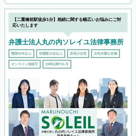
んで検索してみましょう。
19時以降TEL可の条件
を加えて再検索
【二重橋前駅徒歩1分】相続に関する幅広いお悩みにご対
応いたします
弁護士法人丸の内ソレイユ法律事務所
職歴20年以上
在籍数10名以上
所長が女性
女性弁護士在籍
オンライン相談可
19時以降TEL可