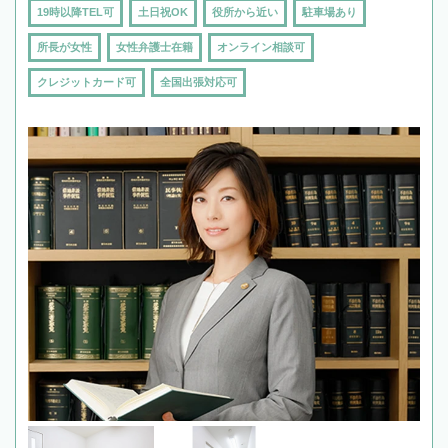
19時以降TEL可
土日祝OK
役所から近い
駐車場あり
所長が女性
女性弁護士在籍
オンライン相談可
クレジットカード可
全国出張対応可