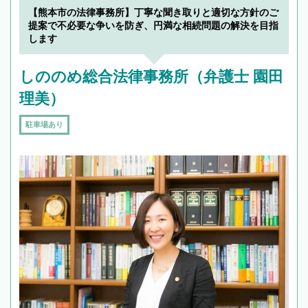
でフィーリングも重要です。実際に電話や面談
【熊本市の法律事務所】丁寧な聞き取りと適切な方針のご
で複数の弁護士と会話をしてウマが合う方に依
提案で不必要な争いを防ぎ、円満な相続問題の解決を目指
頼をするのがおすすめです。
します
しののめ総合法律事務所（弁護士 園田
理美）
駐車場あり