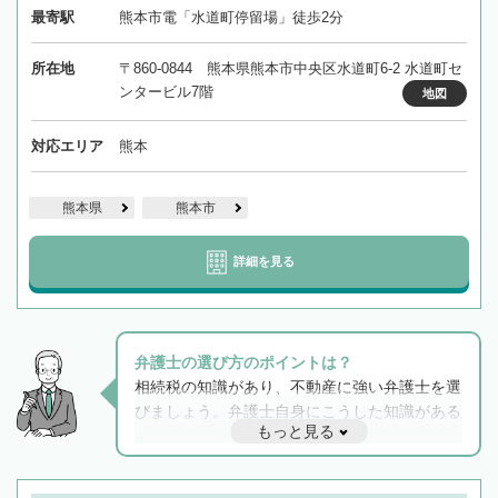
最寄駅
熊本市電「水道町停留場」徒歩2分
所在地
〒860-0844 熊本県熊本市中央区水道町6-2 水道町セ
ンタービル7階
地図
対応エリア
熊本
熊本県
熊本市
詳細を見る
弁護士の選び方のポイントは？
相続税の知識があり、不動産に強い弁護士を選
びましょう。弁護士自身にこうした知識がある
もっと見る
と他士業との連携もスムーズに進み、トラブル
解決のみならず相続をトータルで任せることが
できます。また、相続は感情がからむ分野なの