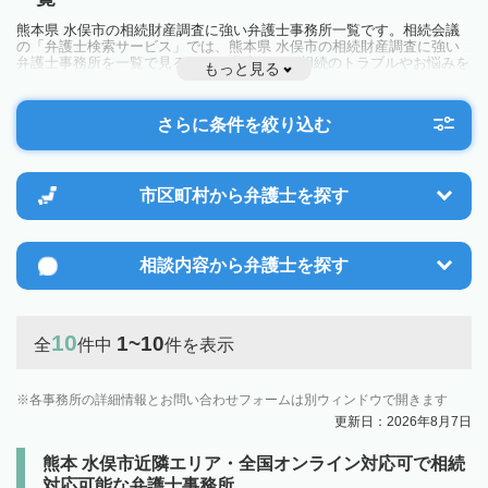
熊本県 水俣市の相続財産調査に強い弁護士事務所一覧です。相続会議
の「弁護士検索サービス」では、熊本県 水俣市の相続財産調査に強い
弁護士事務所を一覧で見ることが出来ます。相続のトラブルやお悩みを
もっと見る
抱えている方は一度近隣の弁護士に相談してみましょう。
さらに条件を絞り込む
市区町村から
弁護士を探す
相談内容から
弁護士を探す
10
1~10
全
件中
件を表示
各事務所の詳細情報とお問い合わせフォームは別ウィンドウで開きます
更新日：2026年8月7日
熊本 水俣市近隣エリア・全国オンライン対応可で相続
対応可能な弁護士事務所