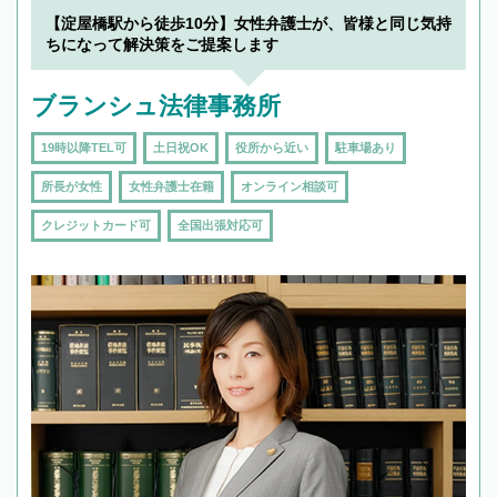
【淀屋橋駅から徒歩10分】女性弁護士が、皆様と同じ気持
ちになって解決策をご提案します
ブランシュ法律事務所
19時以降TEL可
土日祝OK
役所から近い
駐車場あり
所長が女性
女性弁護士在籍
オンライン相談可
クレジットカード可
全国出張対応可