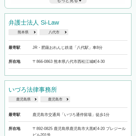
もっと見る
遅い時間の相談が増えそうな場合はそのような事務所に絞り込
んで検索してみましょう。
19時以降TEL可の条件
弁護士法人 Si-Law
を加えて再検索
熊本県
八代市
最寄駅
JR・肥薩おれんじ鉄道「八代駅」車8分
所在地
〒866-0863 熊本県八代市西松江城町4-30
いづろ法律事務所
鹿児島県
鹿児島市
最寄駅
鹿児島市交通局「いづろ通停留場」徒歩1分
所在地
〒892-0825 鹿児島県鹿児島市大黒町4-20 プレジール
ビル201号