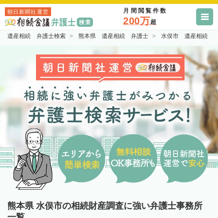
月間閲覧件数
朝日新聞社運営
200万
超
遺産相続 弁護士検索
熊本県 遺産相続 弁護士
水俣市 遺産相続 
熊本県 水俣市の相続財産調査に強い弁護士事務所
一覧