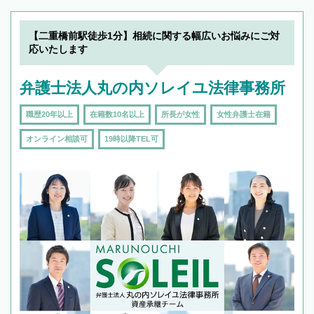
できます。また、相続は感情がからむ分野なの
でフィーリングも重要です。実際に電話や面談
【二重橋前駅徒歩1分】相続に関する幅広いお悩みにご対
で複数の弁護士と会話をしてウマが合う方に依
応いたします
頼をするのがおすすめです。
弁護士法人丸の内ソレイユ法律事務所
職歴20年以上
在籍数10名以上
所長が女性
女性弁護士在籍
オンライン相談可
19時以降TEL可