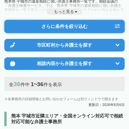
熊本県 宇城市の遺産相続に強い弁護士事務所一覧です。相続会議の
「弁護士検索サービス」では、熊本県 宇城市の遺産相続に強い弁護士
事務所を一覧で見ることが出来ます。相続のトラブルやお悩みを抱えて
もっと見る
いる方は一度近隣の弁護士に相談してみましょう。
さらに条件を絞り込む
市区町村から
弁護士を探す
相談内容から
弁護士を探す
36
1~36
全
件中
件を表示
各事務所の詳細情報とお問い合わせフォームは別ウィンドウで開きます
更新日：2026年8月6日
熊本 宇城市近隣エリア・全国オンライン対応可で相続
対応可能な弁護士事務所