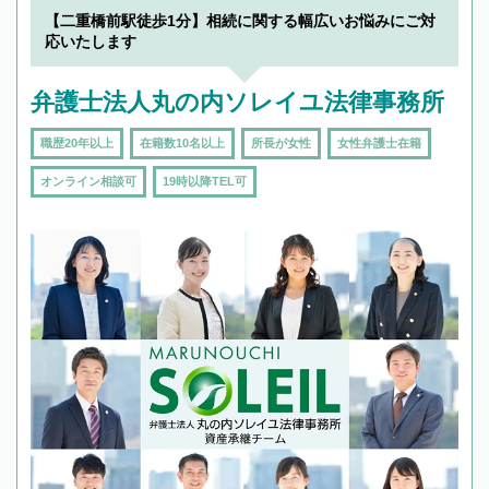
を加えて再検索
【二重橋前駅徒歩1分】相続に関する幅広いお悩みにご対
応いたします
弁護士法人丸の内ソレイユ法律事務所
職歴20年以上
在籍数10名以上
所長が女性
女性弁護士在籍
オンライン相談可
19時以降TEL可