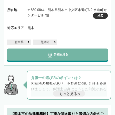
所在地
〒860-0844 熊本県熊本市中央区水道町6-2 水道町セ
ンタービル7階
地図
対応エリア
熊本
熊本県
熊本市
詳細を見る
弁護士の選び方のポイントは？
相続税の知識があり、不動産に強い弁護士を選
びましょう。弁護士自身にこうした知識がある
もっと見る
と他士業との連携もスムーズに進み、トラブル
解決のみならず相続をトータルで任せることが
できます。また、相続は感情がからむ分野なの
でフィーリングも重要です。実際に電話や面談
【熊本市の法律事務所】丁寧な聞き取りと適切な方針のご