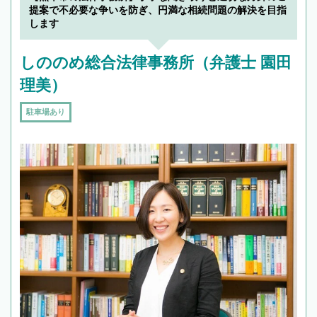
で複数の弁護士と会話をしてウマが合う方に依
提案で不必要な争いを防ぎ、円満な相続問題の解決を目指
頼をするのがおすすめです。
します
しののめ総合法律事務所（弁護士 園田
理美）
駐車場あり