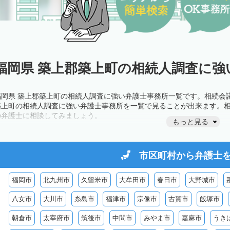
福岡県 築上郡築上町の相続人調査に強
福岡県 築上郡築上町の相続人調査に強い弁護士事務所一覧です。相続会
築上町の相続人調査に強い弁護士事務所を一覧で見ることが出来ます。
の弁護士に相談してみましょう。
もっと見る
市区町村から
弁護士
福岡市
北九州市
久留米市
大牟田市
春日市
大野城市
八女市
大川市
糸島市
福津市
宗像市
古賀市
飯塚市
朝倉市
太宰府市
筑後市
中間市
みやま市
嘉麻市
うき