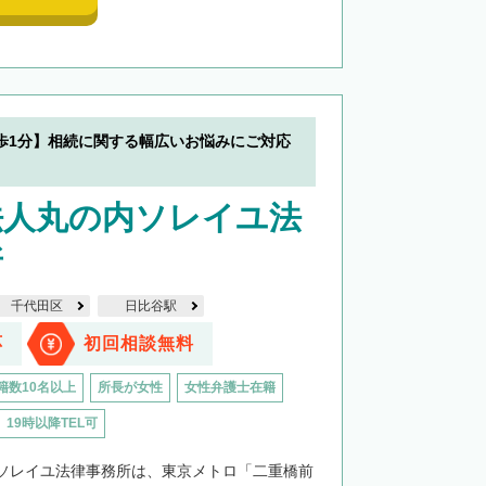
歩1分】相続に関する幅広いお悩みにご対応
法人丸の内ソレイユ法
所
千代田区
日比谷駅
応
初回相談無料
籍数10名以上
所長が女性
女性弁護士在籍
19時以降TEL可
ソレイユ法律事務所は、東京メトロ「二重橋前