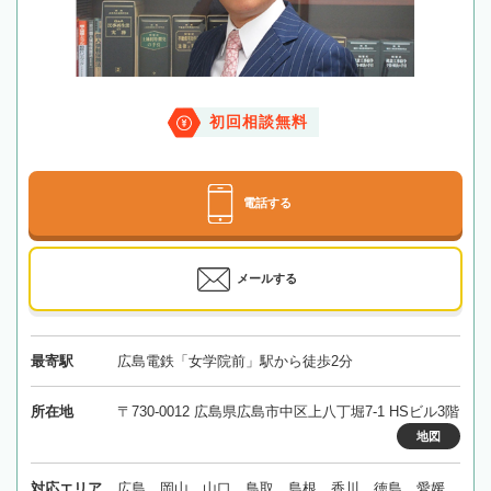
初回相談無料
電話する
メールする
最寄駅
広島電鉄「女学院前」駅から徒歩2分
所在地
〒730-0012 広島県広島市中区上八丁堀7-1 HSビル3階
地図
対応エリア
広島、岡山、山口、鳥取、島根、香川、徳島、愛媛、