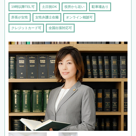
19時以降TEL可
土日祝OK
役所から近い
駐車場あり
所長が女性
女性弁護士在籍
オンライン相談可
クレジットカード可
全国出張対応可