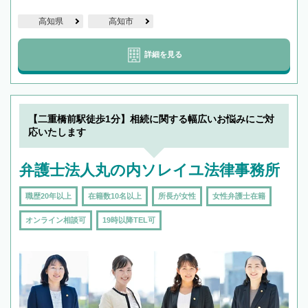
高知県
高知市
詳細を見る
【二重橋前駅徒歩1分】相続に関する幅広いお悩みにご対
応いたします
弁護士法人丸の内ソレイユ法律事務所
職歴20年以上
在籍数10名以上
所長が女性
女性弁護士在籍
オンライン相談可
19時以降TEL可