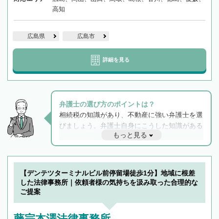
高知
広島県
広島市
詳細を見る
弁護士の選び方のポイントは？
相続税の知識があり、不動産に強い弁護士を選
びましょう。弁護士自身にこうした知識がある
もっと見る
と他士業との連携もスムーズに進み、トラブル
解決のみならず相続をトータルで任せることが
できます。また、相続は感情がからむ分野なの
でフィーリングも重要です。実際に電話や面談
【デンテツターミナルビル前停留場徒歩1分】地域に根差
で複数の弁護士と会話をしてウマが合う方に依
した法律事務所｜依頼者様の気持ちを汲み取った合理的な
頼をするのがおすすめです。
ご提案
藤宗本澤法律事務所