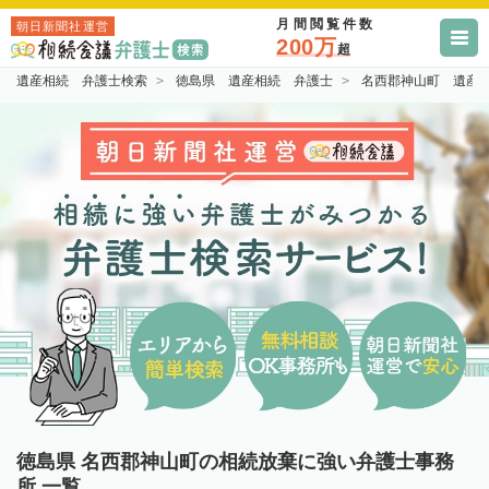
月間閲覧件数
朝日新聞社運営
200万
超
遺産相続 弁護士検索
徳島県 遺産相続 弁護士
名西郡神山町 遺産
徳島県 名西郡神山町の相続放棄に強い弁護士事務
所 一覧