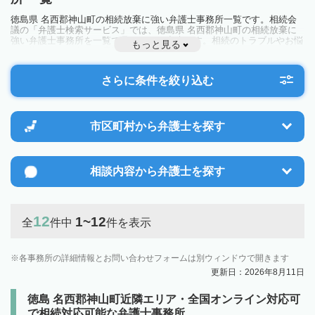
徳島県 名西郡神山町の相続放棄に強い弁護士事務所一覧です。相続会
議の「弁護士検索サービス」では、徳島県 名西郡神山町の相続放棄に
強い弁護士事務所を一覧で見ることが出来ます。相続のトラブルやお悩
もっと見る
みを抱えている方は一度近隣の弁護士に相談してみましょう。
さらに条件を絞り込む
市区町村から
弁護士を探す
相談内容から
弁護士を探す
12
1~12
全
件中
件を表示
各事務所の詳細情報とお問い合わせフォームは別ウィンドウで開きます
更新日：2026年8月11日
徳島 名西郡神山町近隣エリア・全国オンライン対応可
で相続対応可能な弁護士事務所