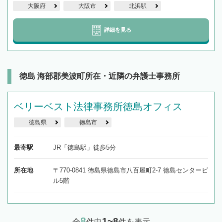
大阪府
大阪市
北浜駅
詳細を見る
徳島 海部郡美波町所在・近隣の弁護士事務所
ベリーベスト法律事務所徳島オフィス
徳島県
徳島市
最寄駅
JR「徳島駅」徒歩5分
所在地
〒770-0841 徳島県徳島市八百屋町2-7 徳島センタービ
ル5階
8
1~8
全
件中
件を表示