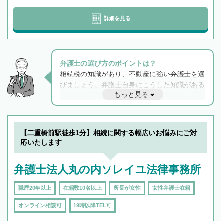
詳細を見る
弁護士の選び方のポイントは？
相続税の知識があり、不動産に強い弁護士を選
びましょう。弁護士自身にこうした知識がある
もっと見る
と他士業との連携もスムーズに進み、トラブル
解決のみならず相続をトータルで任せることが
できます。また、相続は感情がからむ分野なの
でフィーリングも重要です。実際に電話や面談
【二重橋前駅徒歩1分】相続に関する幅広いお悩みにご対
で複数の弁護士と会話をしてウマが合う方に依
応いたします
頼をするのがおすすめです。
弁護士法人丸の内ソレイユ法律事務所
職歴20年以上
在籍数10名以上
所長が女性
女性弁護士在籍
オンライン相談可
19時以降TEL可