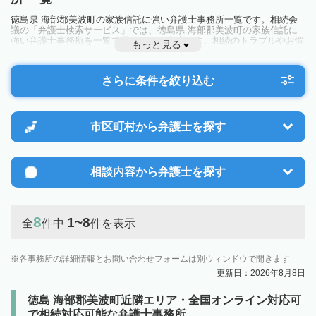
徳島県 海部郡美波町の家族信託に強い弁護士事務所一覧です。相続会
議の「弁護士検索サービス」では、徳島県 海部郡美波町の家族信託に
強い弁護士事務所を一覧で見ることが出来ます。相続のトラブルやお悩
もっと見る
みを抱えている方は一度近隣の弁護士に相談してみましょう。
さらに条件を絞り込む
市区町村から
弁護士を探す
相談内容から
弁護士を探す
8
1~8
全
件中
件を表示
各事務所の詳細情報とお問い合わせフォームは別ウィンドウで開きます
更新日：2026年8月8日
徳島 海部郡美波町近隣エリア・全国オンライン対応可
で相続対応可能な弁護士事務所