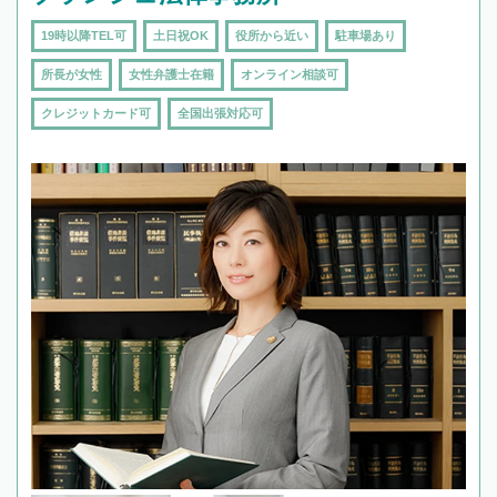
19時以降TEL可
土日祝OK
役所から近い
駐車場あり
所長が女性
女性弁護士在籍
オンライン相談可
クレジットカード可
全国出張対応可