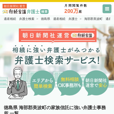
月間閲覧件数
朝日新聞社運営
200万
超
遺産相続 弁護士検索
徳島県 遺産相続 弁護士
海部郡美波町 遺産
徳島県 海部郡美波町の家族信託に強い弁護士事務
所 一覧