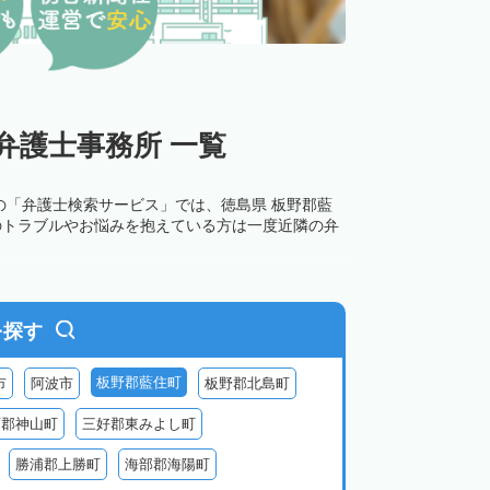
弁護士事務所 一覧
の「弁護士検索サービス」では、徳島県 板野郡藍
のトラブルやお悩みを抱えている方は一度近隣の弁
を探す
板野郡藍住町
市
阿波市
板野郡北島町
西郡神山町
三好郡東みよし町
勝浦郡上勝町
海部郡海陽町