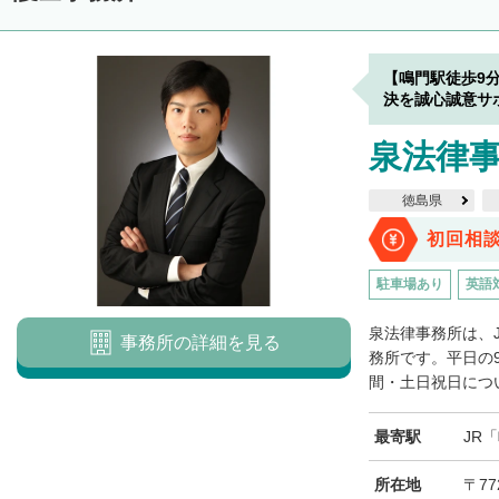
【鳴門駅徒歩9
決を誠心誠意サ
泉法律
徳島県
初回相
駐車場あり
英語
泉法律事務所は、
事務所の詳細を見る
務所です。平日の9
間・土日祝日につい
最寄駅
JR
所在地
〒7