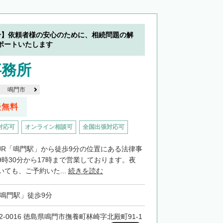
分】依頼者様の安心のために、相続問題の解
ポートいたします
事務所
鳴門市
談無料
対応可
オンライン相談可
全国出張対応可
JR「鳴門駅」から徒歩9分の位置にある法律事
時30分から17時まで営業しております。夜
ても、ご予約いた...
続きを読む
「鳴門駅」徒歩9分
72-0016 徳島県鳴門市撫養町林崎字北殿町91-1