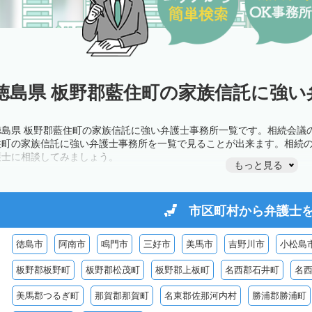
徳島県 板野郡藍住町の家族信託に強い
徳島県 板野郡藍住町の家族信託に強い弁護士事務所一覧です。相続会議
住町の家族信託に強い弁護士事務所を一覧で見ることが出来ます。相続
護士に相談してみましょう。
もっと見る
市区町村から
弁護士
徳島市
阿南市
鳴門市
三好市
美馬市
吉野川市
小松島
板野郡板野町
板野郡松茂町
板野郡上板町
名西郡石井町
名
美馬郡つるぎ町
那賀郡那賀町
名東郡佐那河内村
勝浦郡勝浦町