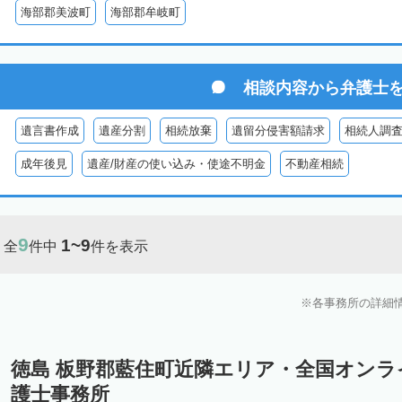
海部郡美波町
海部郡牟岐町
相談内容から
弁護士
遺言書作成
遺産分割
相続放棄
遺留分侵害額請求
相続人調
成年後見
遺産/財産の使い込み・使途不明金
不動産相続
9
1~9
全
件中
件を表示
各事務所の詳細
徳島 板野郡藍住町近隣エリア・全国オン
護士事務所