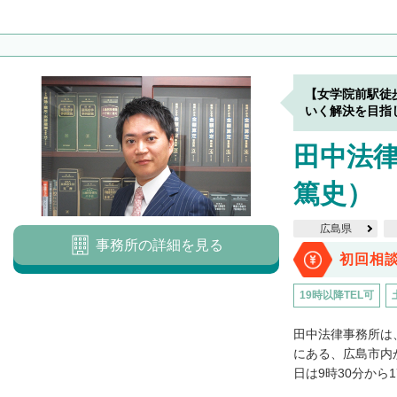
【女学院前駅徒
いく解決を目指
田中法律
篤史）
広島県
事務所の詳細を見る
初回相
19時以降TEL可
田中法律事務所は
にある、広島市内
日は9時30分から1