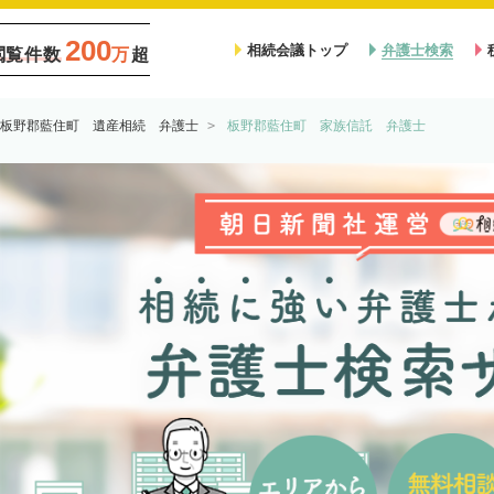
200
相続会議トップ
弁護士検索
閲覧件数
万
超
板野郡藍住町 遺産相続 弁護士
板野郡藍住町 家族信託 弁護士