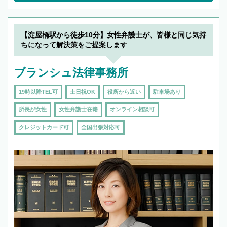
【淀屋橋駅から徒歩10分】女性弁護士が、皆様と同じ気持
ちになって解決策をご提案します
ブランシュ法律事務所
19時以降TEL可
土日祝OK
役所から近い
駐車場あり
所長が女性
女性弁護士在籍
オンライン相談可
クレジットカード可
全国出張対応可