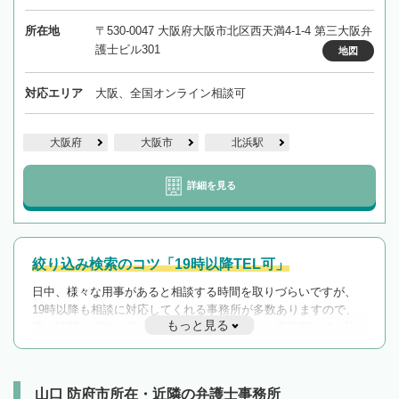
所在地
〒530-0047 大阪府大阪市北区西天満4-1-4 第三大阪弁
護士ビル301
地図
対応エリア
大阪、全国オンライン相談可
大阪府
大阪市
北浜駅
詳細を見る
絞り込み検索のコツ「19時以降TEL可」
日中、様々な用事があると相談する時間を取りづらいですが、
19時以降も相談に対応してくれる事務所が多数ありますので、
もっと見る
遅い時間の相談が増えそうな場合はそのような事務所に絞り込
んで検索してみましょう。
19時以降TEL可の条件
を加えて再検索
山口 防府市所在・近隣の弁護士事務所