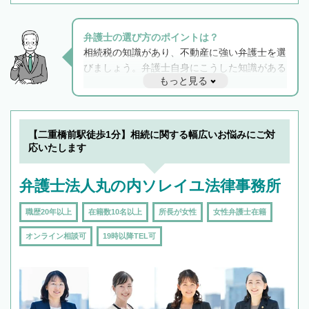
弁護士の選び方のポイントは？
相続税の知識があり、不動産に強い弁護士を選
びましょう。弁護士自身にこうした知識がある
もっと見る
と他士業との連携もスムーズに進み、トラブル
解決のみならず相続をトータルで任せることが
できます。また、相続は感情がからむ分野なの
でフィーリングも重要です。実際に電話や面談
【二重橋前駅徒歩1分】相続に関する幅広いお悩みにご対
で複数の弁護士と会話をしてウマが合う方に依
応いたします
頼をするのがおすすめです。
弁護士法人丸の内ソレイユ法律事務所
職歴20年以上
在籍数10名以上
所長が女性
女性弁護士在籍
オンライン相談可
19時以降TEL可