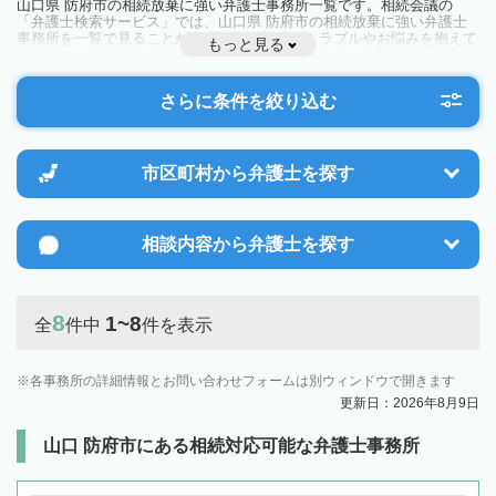
山口県 防府市の相続放棄に強い弁護士事務所一覧です。相続会議の
「弁護士検索サービス」では、山口県 防府市の相続放棄に強い弁護士
事務所を一覧で見ることが出来ます。相続のトラブルやお悩みを抱えて
もっと見る
いる方は一度近隣の弁護士に相談してみましょう。
さらに条件を絞り込む
市区町村から
弁護士を探す
相談内容から
弁護士を探す
8
1~8
全
件中
件を表示
各事務所の詳細情報とお問い合わせフォームは別ウィンドウで開きます
更新日：2026年8月9日
山口 防府市にある相続対応可能な弁護士事務所