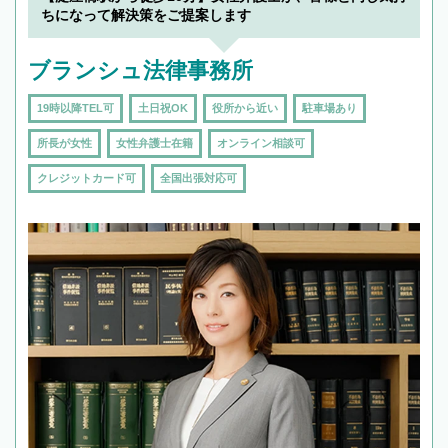
ちになって解決策をご提案します
ブランシュ法律事務所
19時以降TEL可
土日祝OK
役所から近い
駐車場あり
所長が女性
女性弁護士在籍
オンライン相談可
クレジットカード可
全国出張対応可