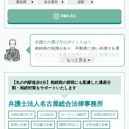
愛知県
名古屋市
栄駅
詳細を見る
弁護士の選び方のポイントは？
相続税の知識があり、不動産に強い弁護士を選
びましょう。弁護士自身にこうした知識がある
もっと見る
と他士業との連携もスムーズに進み、トラブル
解決のみならず相続をトータルで任せることが
できます。また、相続は感情がからむ分野なの
でフィーリングも重要です。実際に電話や面談
【丸の内駅徒歩2分】相続税の節税にも配慮した遺産分
で複数の弁護士と会話をしてウマが合う方に依
割・相続対策をサポートいたします
頼をするのがおすすめです。
弁護士法人名古屋総合法律事務所
19時以降TEL可
土日祝OK
オンライン相談可
全国出張対応可
税理士在籍
司法書士在籍
職歴20年以上
女性弁護士在籍