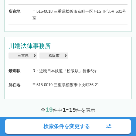
所在地
〒515-0018 三重県松阪市京町一区7-1S.IビルVI501号
室
川端法律事務所
三重県
松阪市
最寄駅
R・近畿日本鉄道「松阪駅」徒歩6分
所在地
〒515-0019 三重県松阪市中央町36-21
19
1~19
全
件中
件を表示
検索条件を変更する
1