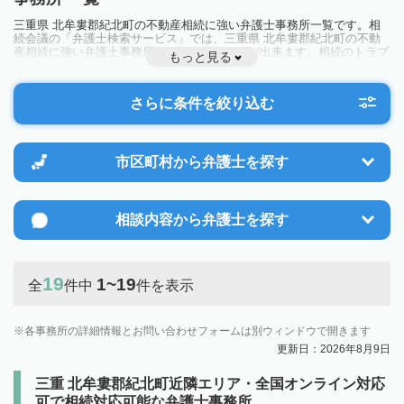
三重県 北牟婁郡紀北町の不動産相続に強い弁護士事務所一覧です。相
続会議の「弁護士検索サービス」では、三重県 北牟婁郡紀北町の不動
産相続に強い弁護士事務所を一覧で見ることが出来ます。相続のトラブ
もっと見る
ルやお悩みを抱えている方は一度近隣の弁護士に相談してみましょう。
さらに条件を絞り込む
市区町村から
弁護士を探す
相談内容から
弁護士を探す
19
1~19
全
件中
件を表示
各事務所の詳細情報とお問い合わせフォームは別ウィンドウで開きます
更新日：2026年8月9日
三重 北牟婁郡紀北町近隣エリア・全国オンライン対応
可で相続対応可能な弁護士事務所