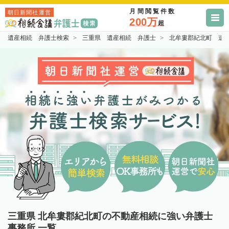
月間閲覧件数
朝日新聞社運営
200万
超
遺産相続 弁護士検索
三重県 遺産相続 弁護士
北牟婁郡紀北町 遺
三重県 北牟婁郡紀北町の不動産相続に強い弁護士
事務所 一覧