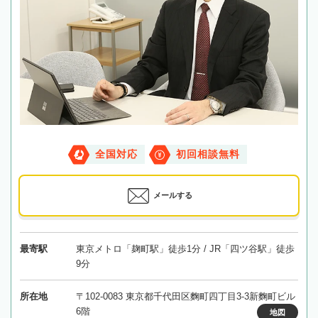
全国対応
初回相談無料
メールする
最寄駅
東京メトロ「麹町駅」徒歩1分 / JR「四ツ谷駅」徒歩
9分
所在地
〒102-0083 東京都千代田区麴町四丁目3-3新麴町ビル
6階
地図