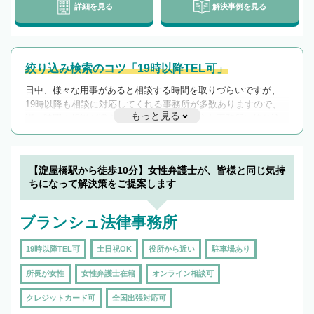
詳細を見る
解決事例を見る
絞り込み検索のコツ「19時以降TEL可」
日中、様々な用事があると相談する時間を取りづらいですが、
19時以降も相談に対応してくれる事務所が多数ありますので、
もっと見る
遅い時間の相談が増えそうな場合はそのような事務所に絞り込
んで検索してみましょう。
19時以降TEL可の条件
を加えて再検索
【淀屋橋駅から徒歩10分】女性弁護士が、皆様と同じ気持
ちになって解決策をご提案します
ブランシュ法律事務所
19時以降TEL可
土日祝OK
役所から近い
駐車場あり
所長が女性
女性弁護士在籍
オンライン相談可
クレジットカード可
全国出張対応可