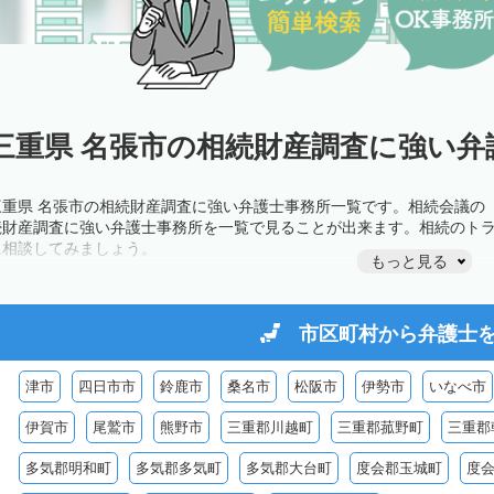
三重県 名張市の相続財産調査に強い弁
三重県 名張市の相続財産調査に強い弁護士事務所一覧です。相続会議の
続財産調査に強い弁護士事務所を一覧で見ることが出来ます。相続のト
に相談してみましょう。
もっと見る
市区町村から
弁護士
津市
四日市市
鈴鹿市
桑名市
松阪市
伊勢市
いなべ市
伊賀市
尾鷲市
熊野市
三重郡川越町
三重郡菰野町
三重郡
多気郡明和町
多気郡多気町
多気郡大台町
度会郡玉城町
度