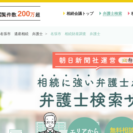
200
相続会議トップ
弁護士検索
閲覧件数
万
超
名張市 遺産相続 弁護士
名張市 相続財産調査 弁護士