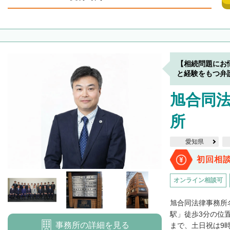
【相続問題にお
と経験をもつ弁
旭合同法
所
愛知県
初回相
オンライン相談可
旭合同法律事務所
駅」徒歩3分の位
事務所の詳細を見る
まで、土日祝は9時