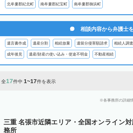
北牟婁郡紀北町
南牟婁郡紀宝町
南牟婁郡御浜町
相談内容から
弁護士
遺言書作成
遺産分割
相続放棄
遺留分侵害額請求
相続人調
成年後見
遺産/財産の使い込み・使途不明金
不動産相続
17
1~17
全
件中
件を表示
各事務所の詳細
三重 名張市近隣エリア・全国オンライン
務所