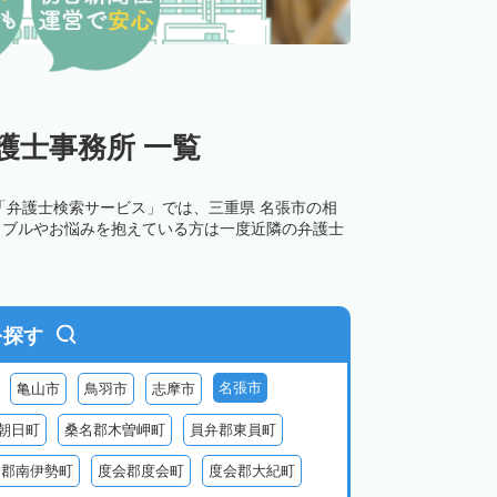
護士事務所 一覧
「弁護士検索サービス」では、三重県 名張市の相
ラブルやお悩みを抱えている方は一度近隣の弁護士
を探す
名張市
亀山市
鳥羽市
志摩市
朝日町
桑名郡木曽岬町
員弁郡東員町
会郡南伊勢町
度会郡度会町
度会郡大紀町