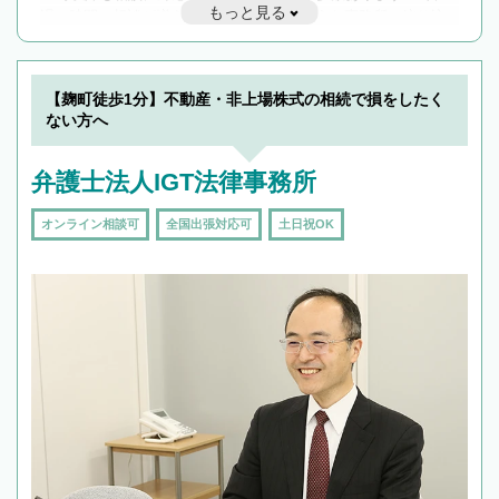
もっと見る
遅い時間の相談が増えそうな場合はそのような事務所に絞り込
んで検索してみましょう。
19時以降TEL可の条件
を加えて再検索
【麹町徒歩1分】不動産・非上場株式の相続で損をしたく
ない方へ
弁護士法人IGT法律事務所
オンライン相談可
全国出張対応可
土日祝OK