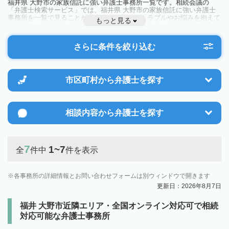
福井県 大野市の家族信託に強い弁護士事務所一覧です。相続会議の
「弁護士検索サービス」では、福井県 大野市の家族信託に強い弁護士
事務所を一覧で見ることが出来ます。相続のトラブルやお悩みを抱えて
もっと見る
いる方は一度近隣の弁護士に相談してみましょう。
さらに条件を絞り込む
市区町村から
弁護士を探す
相談内容から
弁護士を探す
7
1~7
全
件中
件を表示
各事務所の詳細情報とお問い合わせフォームは別ウィンドウで開きます
更新日：2026年8月7日
福井 大野市近隣エリア・全国オンライン対応可で相続
対応可能な弁護士事務所