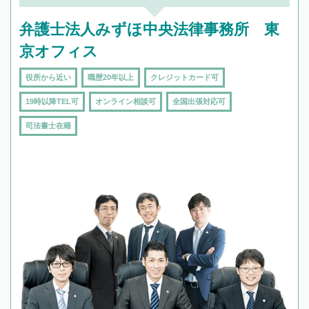
頼をするのがおすすめです。
弁護士法人みずほ中央法律事務所 東
京オフィス
役所から近い
職歴20年以上
クレジットカード可
19時以降TEL可
オンライン相談可
全国出張対応可
司法書士在籍