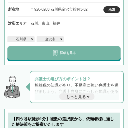
所在地
〒920-8203 石川県金沢市鞍月3-32
地図
対応エリア
石川、富山、福井
石川県
金沢市
詳細を見る
弁護士の選び方のポイントは？
相続税の知識があり、不動産に強い弁護士を選
びましょう。弁護士自身にこうした知識がある
もっと見る
と他士業との連携もスムーズに進み、トラブル
解決のみならず相続をトータルで任せることが
できます。また、相続は感情がからむ分野なの
でフィーリングも重要です。実際に電話や面談
【四ツ谷駅徒歩1分】複数の選択肢から、依頼者様に適し
で複数の弁護士と会話をしてウマが合う方に依
た解決策をご提案いたします