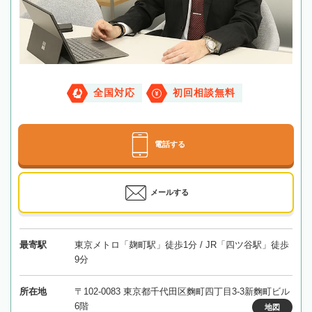
全国対応
初回相談無料
電話する
メールする
最寄駅
東京メトロ「麹町駅」徒歩1分 / JR「四ツ谷駅」徒歩
9分
所在地
〒102-0083 東京都千代田区麴町四丁目3-3新麴町ビル
6階
地図