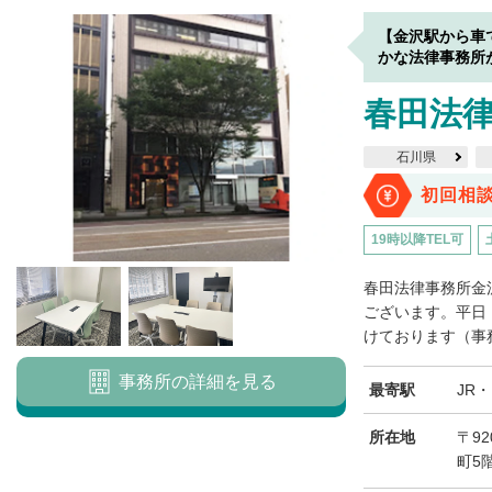
【金沢駅から車
かな法律事務所
春田法律
石川県
初回相
19時以降TEL可
春田法律事務所金
ございます。平日
けております（事務
事務所の詳細を見る
最寄駅
JR
所在地
〒92
町5