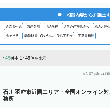
相談内容から
弁護士
遺言書作成
遺産分割
相続放棄
遺留分侵害額請求
相続人調
成年後見
遺産/財産の使い込み・使途不明金
不動産相続
45
1~45
全
件中
件を表示
各事務所の詳細
石川 羽咋市近隣エリア・全国オンライン
務所