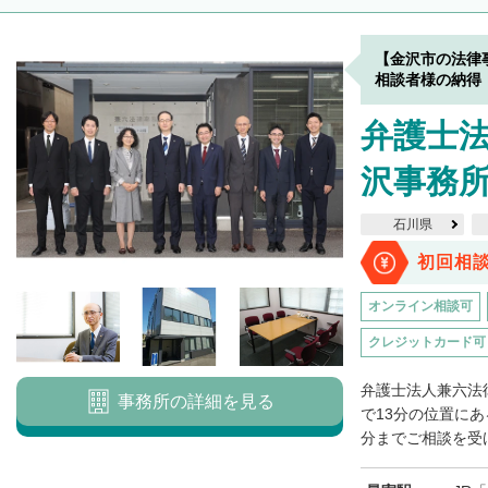
【金沢市の法律
相談者様の納得
弁護士法
沢事務
石川県
初回相
オンライン相談可
クレジットカード可
弁護士法人兼六法
事務所の詳細を見る
で13分の位置にあ
分までご相談を受け