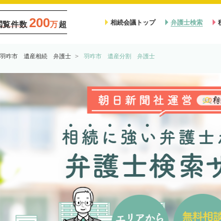
200
相続会議トップ
弁護士検索
閲覧件数
万
超
羽咋市 遺産相続 弁護士
羽咋市 遺産分割 弁護士