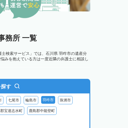
事務所 一覧
護士検索サービス」では、石川県 羽咋市の遺産分
お悩みを抱えている方は一度近隣の弁護士に相談し
を探す
羽咋市
市
七尾市
輪島市
珠洲市
咋郡宝達志水町
鹿島郡中能登町