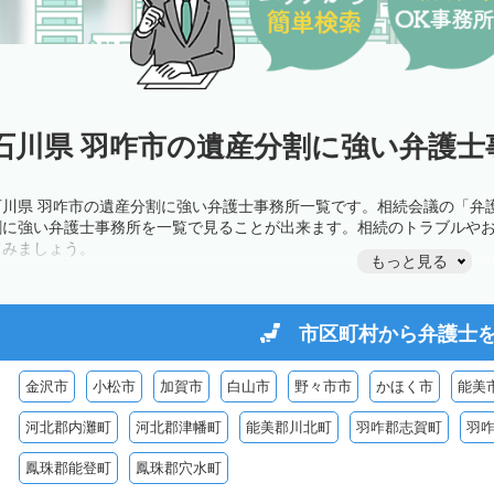
石川県 羽咋市の遺産分割に強い弁護士
石川県 羽咋市の遺産分割に強い弁護士事務所一覧です。相続会議の「弁
割に強い弁護士事務所を一覧で見ることが出来ます。相続のトラブルや
てみましょう。
もっと見る
市区町村から
弁護士
金沢市
小松市
加賀市
白山市
野々市市
かほく市
能美
河北郡内灘町
河北郡津幡町
能美郡川北町
羽咋郡志賀町
羽
鳳珠郡能登町
鳳珠郡穴水町