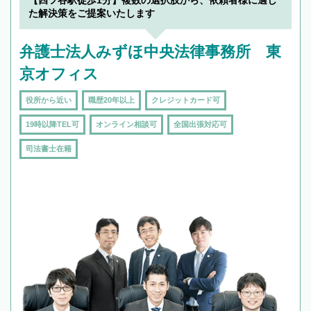
【四ツ谷駅徒歩1分】複数の選択肢から、依頼者様に適し
で複数の弁護士と会話をしてウマが合う方に依
た解決策をご提案いたします
頼をするのがおすすめです。
弁護士法人みずほ中央法律事務所 東
京オフィス
役所から近い
職歴20年以上
クレジットカード可
19時以降TEL可
オンライン相談可
全国出張対応可
司法書士在籍