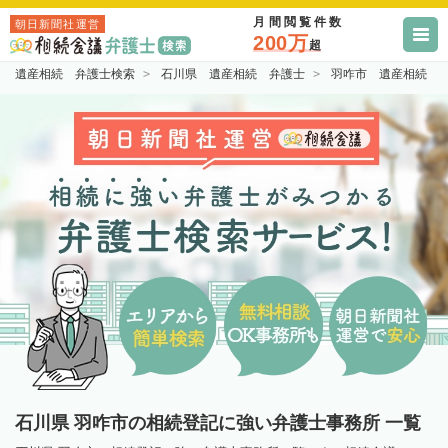
月間閲覧件数
朝日新聞社運営
200万
超
遺産相続 弁護士検索
石川県 遺産相続 弁護士
羽咋市 遺産相続 
石川県 羽咋市の相続登記に強い弁護士事務所 一覧