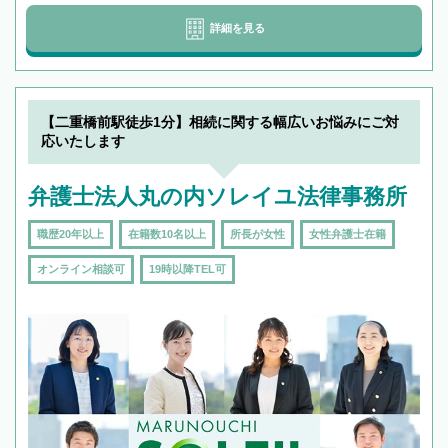
詳細を見る
【二重橋前駅徒歩1分】相続に関する幅広いお悩みにご対
応いたします
弁護士法人丸の内ソレイユ法律事務所
職歴20年以上
在籍数10名以上
所長が女性
女性弁護士在籍
オンライン相談可
19時以降TEL可