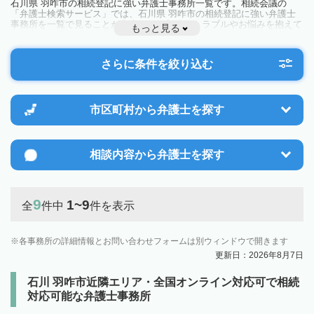
石川県 羽咋市の相続登記に強い弁護士事務所一覧です。相続会議の
「弁護士検索サービス」では、石川県 羽咋市の相続登記に強い弁護士
事務所を一覧で見ることが出来ます。相続のトラブルやお悩みを抱えて
もっと見る
いる方は一度近隣の弁護士に相談してみましょう。
さらに条件を絞り込む
市区町村から
弁護士を探す
相談内容から
弁護士を探す
9
1~9
全
件中
件を表示
各事務所の詳細情報とお問い合わせフォームは別ウィンドウで開きます
更新日：2026年8月7日
石川 羽咋市近隣エリア・全国オンライン対応可で相続
対応可能な弁護士事務所