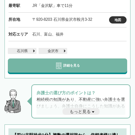
最寄駅
JR「金沢駅」車で11分
所在地
〒920-8203 石川県金沢市鞍月3-32
地図
対応エリア
石川、富山、福井
石川県
金沢市
詳細を見る
弁護士の選び方のポイントは？
相続税の知識があり、不動産に強い弁護士を選
びましょう。弁護士自身にこうした知識がある
もっと見る
と他士業との連携もスムーズに進み、トラブル
解決のみならず相続をトータルで任せることが
できます。また、相続は感情がからむ分野なの
でフィーリングも重要です。実際に電話や面談