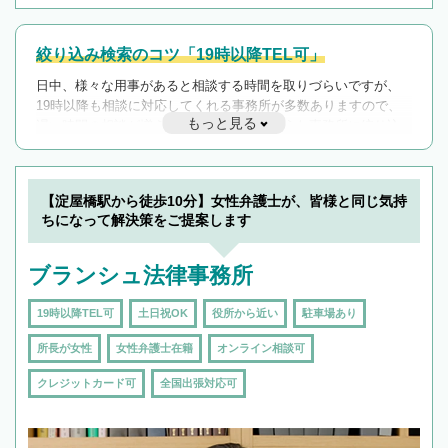
絞り込み検索のコツ「19時以降TEL可」
日中、様々な用事があると相談する時間を取りづらいですが、
19時以降も相談に対応してくれる事務所が多数ありますので、
もっと見る
遅い時間の相談が増えそうな場合はそのような事務所に絞り込
んで検索してみましょう。
19時以降TEL可の条件
を加えて再検索
【淀屋橋駅から徒歩10分】女性弁護士が、皆様と同じ気持
ちになって解決策をご提案します
ブランシュ法律事務所
19時以降TEL可
土日祝OK
役所から近い
駐車場あり
所長が女性
女性弁護士在籍
オンライン相談可
クレジットカード可
全国出張対応可