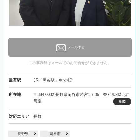
メールする
この事務所はメールでのお問合せができません。
最寄駅
JR「岡谷駅」車で4分
所在地
〒394-0032 長野県岡谷市若宮1-7-35 誉ビル2階北西
号室
地図
対応エリア
長野
長野県
岡谷市