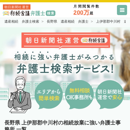
月間閲覧件数
朝日新聞社運営
200万
超
遺産相続 弁護士検索
長野県 遺産相続 弁護士
上伊那郡中川村 遺
長野県 上伊那郡中川村の相続放棄に強い弁護士事
務所 一覧