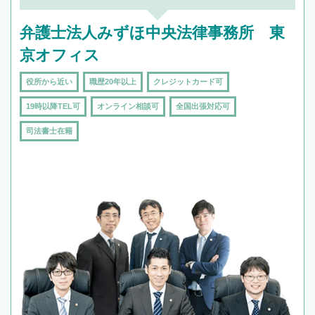
弁護士法人みずほ中央法律事務所 東
京オフィス
役所から近い
職歴20年以上
クレジットカード可
19時以降TEL可
オンライン相談可
全国出張対応可
司法書士在籍