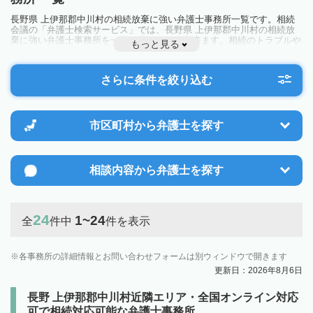
長野県 上伊那郡中川村の相続放棄に強い弁護士事務所一覧です。相続
会議の「弁護士検索サービス」では、長野県 上伊那郡中川村の相続放
棄に強い弁護士事務所を一覧で見ることが出来ます。相続のトラブルや
もっと見る
お悩みを抱えている方は一度近隣の弁護士に相談してみましょう。
さらに条件を絞り込む
市区町村から
弁護士を探す
相談内容から
弁護士を探す
24
1~24
全
件中
件を表示
各事務所の詳細情報とお問い合わせフォームは別ウィンドウで開きます
更新日：2026年8月6日
長野 上伊那郡中川村近隣エリア・全国オンライン対応
可で相続対応可能な弁護士事務所