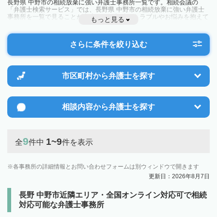
長野県 中野市の相続放棄に強い弁護士事務所一覧です。相続会議の
「弁護士検索サービス」では、長野県 中野市の相続放棄に強い弁護士
事務所を一覧で見ることが出来ます。相続のトラブルやお悩みを抱えて
もっと見る
いる方は一度近隣の弁護士に相談してみましょう。
さらに条件を絞り込む
市区町村から
弁護士を探す
相談内容から
弁護士を探す
9
1~9
全
件中
件を表示
各事務所の詳細情報とお問い合わせフォームは別ウィンドウで開きます
更新日：2026年8月7日
長野 中野市近隣エリア・全国オンライン対応可で相続
対応可能な弁護士事務所