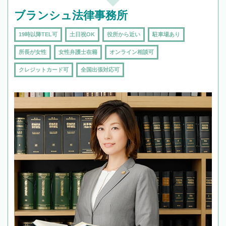
ブランシュ法律事務所
19時以降TEL可
土日祝OK
役所から近い
駐車場あり
所長が女性
女性弁護士在籍
オンライン相談可
クレジットカード可
全国出張対応可