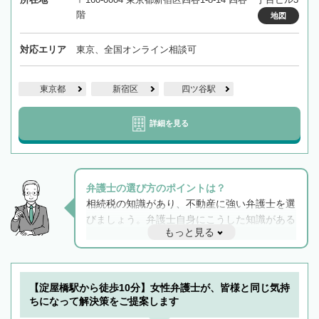
階
地図
対応エリア
東京、全国オンライン相談可
東京都
新宿区
四ツ谷駅
詳細を見る
弁護士の選び方のポイントは？
相続税の知識があり、不動産に強い弁護士を選
びましょう。弁護士自身にこうした知識がある
もっと見る
と他士業との連携もスムーズに進み、トラブル
解決のみならず相続をトータルで任せることが
できます。また、相続は感情がからむ分野なの
でフィーリングも重要です。実際に電話や面談
【淀屋橋駅から徒歩10分】女性弁護士が、皆様と同じ気持
で複数の弁護士と会話をしてウマが合う方に依
ちになって解決策をご提案します
頼をするのがおすすめです。