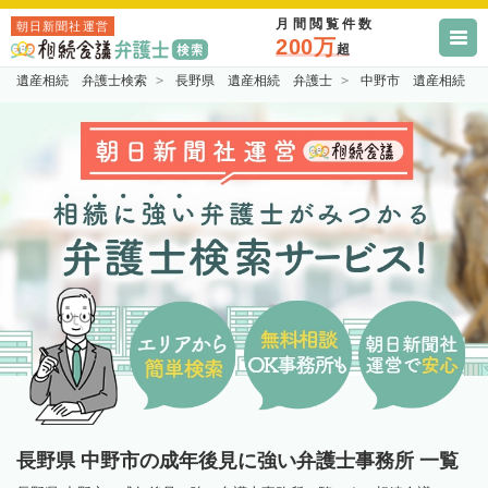
月間閲覧件数
朝日新聞社運営
200万
超
遺産相続 弁護士検索
長野県 遺産相続 弁護士
中野市 遺産相続 
長野県 中野市の成年後見に強い弁護士事務所 一覧