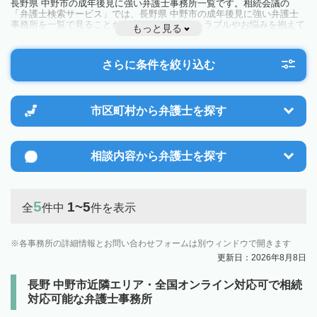
長野県 中野市の成年後見に強い弁護士事務所一覧です。相続会議の
「弁護士検索サービス」では、長野県 中野市の成年後見に強い弁護士
事務所を一覧で見ることが出来ます。相続のトラブルやお悩みを抱えて
もっと見る
いる方は一度近隣の弁護士に相談してみましょう。
さらに条件を絞り込む
市区町村から
弁護士を探す
相談内容から
弁護士を探す
5
1~5
全
件中
件を表示
各事務所の詳細情報とお問い合わせフォームは別ウィンドウで開きます
更新日：2026年8月8日
長野 中野市近隣エリア・全国オンライン対応可で相続
対応可能な弁護士事務所