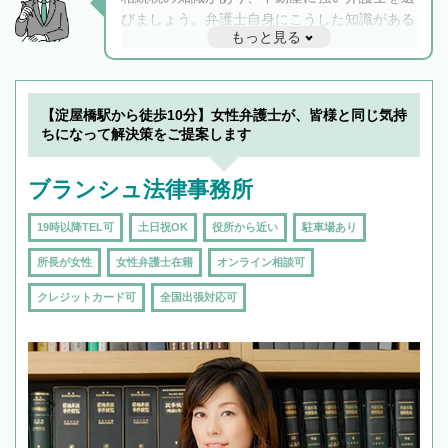
びましょう。弁護士自身にこうした知識がある
もっと見る
と他士業との連携もスムーズに進み、トラブル
解決のみならず相続をトータルで任せることが
できます。また、相続は感情がからむ分野なの
でフィーリングも重要です。実際に電話や面談
【淀屋橋駅から徒歩10分】女性弁護士が、皆様と同じ気持
で複数の弁護士と会話をしてウマが合う方に依
ちになって解決策をご提案します
頼をするのがおすすめです。
ブランシュ法律事務所
19時以降TEL可
土日祝OK
役所から近い
駐車場あり
所長が女性
女性弁護士在籍
オンライン相談可
クレジットカード可
全国出張対応可