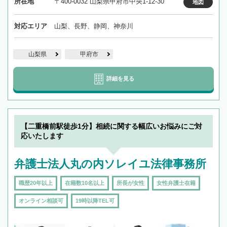
所在地
〒400-0032 山梨県甲府市中央1-12-30
地図
対応エリア
山梨、長野、静岡、神奈川
山梨県
甲府市
詳細を見る
【二重橋前駅徒歩1分】相続に関する幅広いお悩みにご対
応いたします
弁護士法人丸の内ソレイユ法律事務所
職歴20年以上
在籍数10名以上
所長が女性
女性弁護士在籍
オンライン相談可
19時以降TEL可