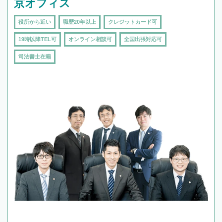
京オフィス
役所から近い
職歴20年以上
クレジットカード可
19時以降TEL可
オンライン相談可
全国出張対応可
司法書士在籍