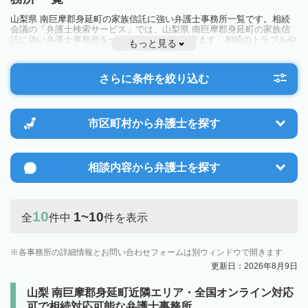
山梨県 南巨摩郡身延町の家族信託に強い弁護士事務所一覧です。相続
会議の「弁護士検索サービス」では、山梨県 南巨摩郡身延町の家族信
託に強い弁護士事務所を一覧で見ることが出来ます。相続のトラブルや
もっと見る
お悩みを抱えている方は一度近隣の弁護士に相談してみましょう。
さらに条件を絞り込む
市区町村から
弁護士を探す
相談内容から
弁護士を探す
10
1~10
全
件中
件を表示
各事務所の詳細情報とお問い合わせフォームは別ウィンドウで開きます
更新日：2026年8月9日
山梨 南巨摩郡身延町近隣エリア・全国オンライン対応
可で相続対応可能な弁護士事務所