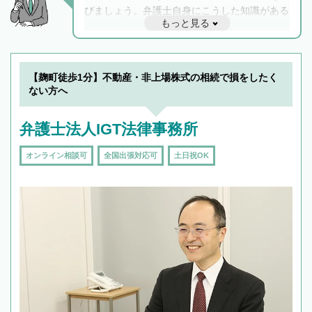
びましょう。弁護士自身にこうした知識がある
もっと見る
と他士業との連携もスムーズに進み、トラブル
解決のみならず相続をトータルで任せることが
できます。また、相続は感情がからむ分野なの
でフィーリングも重要です。実際に電話や面談
【麹町徒歩1分】不動産・非上場株式の相続で損をしたく
で複数の弁護士と会話をしてウマが合う方に依
ない方へ
頼をするのがおすすめです。
弁護士法人IGT法律事務所
オンライン相談可
全国出張対応可
土日祝OK