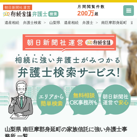
月間閲覧件数
朝日新聞社運営
200万
超
遺産相続 弁護士検索
山梨県 遺産相続 弁護士
南巨摩郡身延町 遺
山梨県 南巨摩郡身延町の家族信託に強い弁護士事
務所 一覧