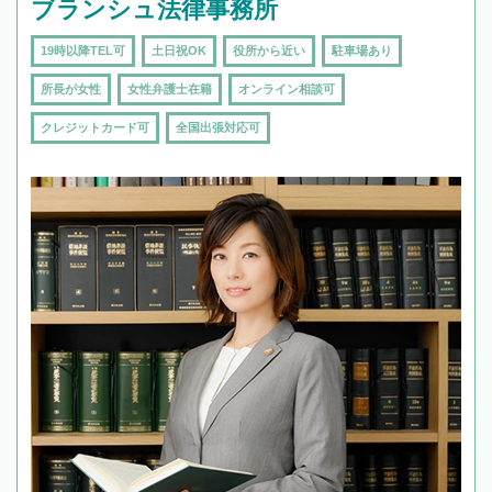
ブランシュ法律事務所
19時以降TEL可
土日祝OK
役所から近い
駐車場あり
所長が女性
女性弁護士在籍
オンライン相談可
クレジットカード可
全国出張対応可