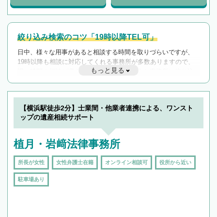
絞り込み検索のコツ「19時以降TEL可」
日中、様々な用事があると相談する時間を取りづらいですが、
19時以降も相談に対応してくれる事務所が多数ありますので、
もっと見る
遅い時間の相談が増えそうな場合はそのような事務所に絞り込
んで検索してみましょう。
19時以降TEL可の条件
を加えて再検索
【横浜駅徒歩2分】士業間・他業者連携による、ワンスト
ップの遺産相続サポート
植月・岩﨑法律事務所
所長が女性
女性弁護士在籍
オンライン相談可
役所から近い
駐車場あり