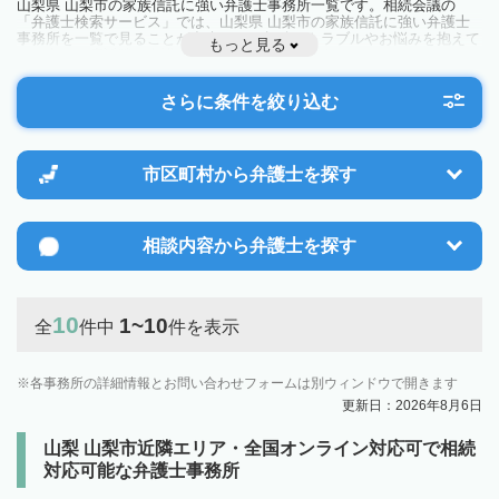
山梨県 山梨市の家族信託に強い弁護士事務所一覧です。相続会議の
「弁護士検索サービス」では、山梨県 山梨市の家族信託に強い弁護士
事務所を一覧で見ることが出来ます。相続のトラブルやお悩みを抱えて
もっと見る
いる方は一度近隣の弁護士に相談してみましょう。
さらに条件を絞り込む
市区町村から
弁護士を探す
相談内容から
弁護士を探す
10
1~10
全
件中
件を表示
各事務所の詳細情報とお問い合わせフォームは別ウィンドウで開きます
更新日：2026年8月6日
山梨 山梨市近隣エリア・全国オンライン対応可で相続
対応可能な弁護士事務所