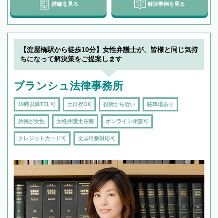
詳細を見る
解決事例を見る
【淀屋橋駅から徒歩10分】女性弁護士が、皆様と同じ気持
ちになって解決策をご提案します
ブランシュ法律事務所
19時以降TEL可
土日祝OK
役所から近い
駐車場あり
所長が女性
女性弁護士在籍
オンライン相談可
クレジットカード可
全国出張対応可