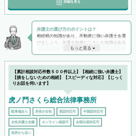
詳細を見る
弁護士の選び方のポイントは？
相続税の知識があり、不動産に強い弁護士を選
びましょう。弁護士自身にこうした知識がある
もっと見る
と他士業との連携もスムーズに進み、トラブル
解決のみならず相続をトータルで任せることが
できます。また、相続は感情がからむ分野なの
でフィーリングも重要です。実際に電話や面談
【累計相談対応件数５００件以上】【相続に強い弁護士】
で複数の弁護士と会話をしてウマが合う方に依
【損をしないための相続】【スピーディな対応】【じっく
頼をするのがおすすめです。
りお話を伺います】
虎ノ門さくら総合法律事務所
駐車場あり
所長が女性
英語対応可
中国語対応可
女性弁護士在籍
オンライン相談可
全国出張対応可
役所から近い