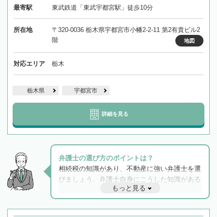
最寄駅
東武鉄道「東武宇都宮駅」徒歩10分
所在地
〒320-0036 栃木県宇都宮市小幡2-2-11 第2有貴ビル2
階
地図
対応エリア
栃木
栃木県
宇都宮市
詳細を見る
弁護士の選び方のポイントは？
相続税の知識があり、不動産に強い弁護士を選
びましょう。弁護士自身にこうした知識がある
もっと見る
と他士業との連携もスムーズに進み、トラブル
解決のみならず相続をトータルで任せることが
できます。また、相続は感情がからむ分野なの