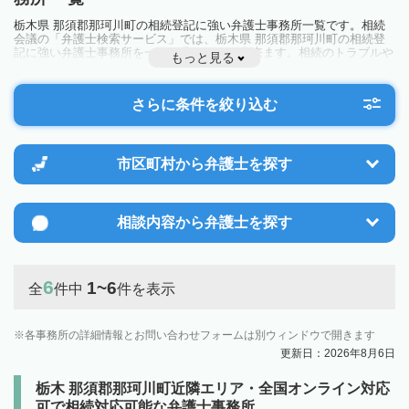
栃木県 那須郡那珂川町の相続登記に強い弁護士事務所一覧です。相続
会議の「弁護士検索サービス」では、栃木県 那須郡那珂川町の相続登
記に強い弁護士事務所を一覧で見ることが出来ます。相続のトラブルや
もっと見る
お悩みを抱えている方は一度近隣の弁護士に相談してみましょう。
さらに条件を絞り込む
市区町村から
弁護士を探す
相談内容から
弁護士を探す
6
1~6
全
件中
件を表示
各事務所の詳細情報とお問い合わせフォームは別ウィンドウで開きます
更新日：2026年8月6日
栃木 那須郡那珂川町近隣エリア・全国オンライン対応
可で相続対応可能な弁護士事務所