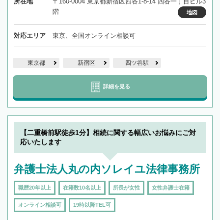
所在地
〒160-0004 東京都新宿区四谷1-8-14 四谷一丁目ビル3
階
地図
対応エリア
東京、全国オンライン相談可
東京都
新宿区
四ツ谷駅
詳細を見る
【二重橋前駅徒歩1分】相続に関する幅広いお悩みにご対
応いたします
弁護士法人丸の内ソレイユ法律事務所
職歴20年以上
在籍数10名以上
所長が女性
女性弁護士在籍
オンライン相談可
19時以降TEL可