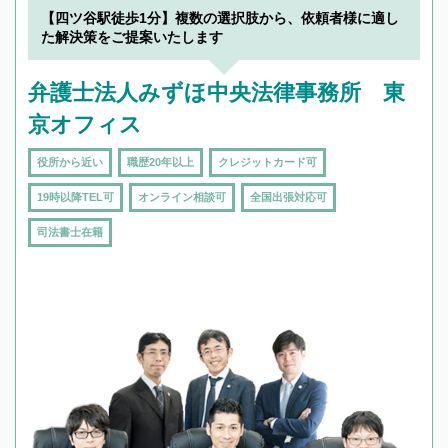
でフィーリングも重要です。実際に電話や面談
【四ツ谷駅徒歩1分】複数の選択肢から、依頼者様に適し
で複数の弁護士と会話をしてウマが合う方に依
た解決策をご提案いたします
頼をするのがおすすめです。
弁護士法人みずほ中央法律事務所 東
京オフィス
役所から近い
職歴20年以上
クレジットカード可
19時以降TEL可
オンライン相談可
全国出張対応可
司法書士在籍