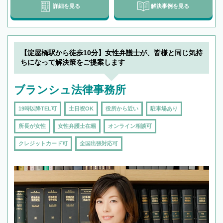
詳細を見る
解決事例を見る
【淀屋橋駅から徒歩10分】女性弁護士が、皆様と同じ気持
ちになって解決策をご提案します
ブランシュ法律事務所
19時以降TEL可
土日祝OK
役所から近い
駐車場あり
所長が女性
女性弁護士在籍
オンライン相談可
クレジットカード可
全国出張対応可