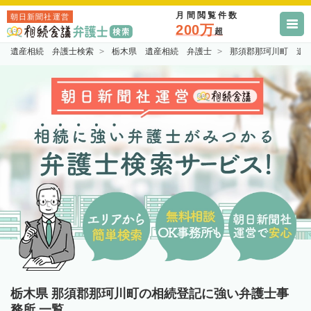
月間閲覧件数
朝日新聞社運営
200万
超
遺産相続 弁護士検索
栃木県 遺産相続 弁護士
那須郡那珂川町 遺
栃木県 那須郡那珂川町の相続登記に強い弁護士事
務所 一覧