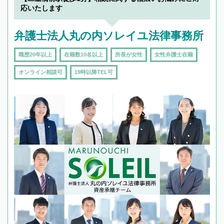
応いたします
弁護士法人丸の内ソレイユ法律事務所
職歴20年以上
在籍数10名以上
所長が女性
女性弁護士在籍
オンライン相談可
19時以降TEL可