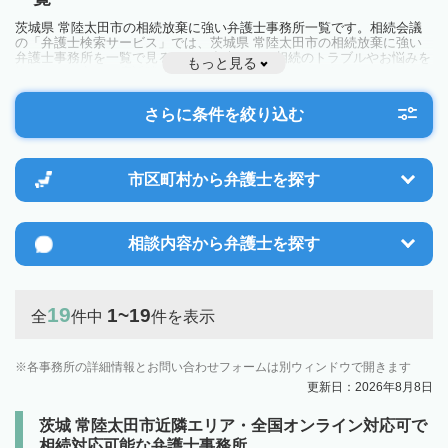
茨城県 常陸太田市の相続放棄に強い弁護士事務所一覧です。相続会議
の「弁護士検索サービス」では、茨城県 常陸太田市の相続放棄に強い
弁護士事務所を一覧で見ることが出来ます。相続のトラブルやお悩みを
もっと見る
抱えている方は一度近隣の弁護士に相談してみましょう。
さらに条件を絞り込む
市区町村から
弁護士を探す
相談内容から
弁護士を探す
19
1~19
全
件中
件を表示
各事務所の詳細情報とお問い合わせフォームは別ウィンドウで開きます
更新日：2026年8月8日
茨城 常陸太田市近隣エリア・全国オンライン対応可で
相続対応可能な弁護士事務所