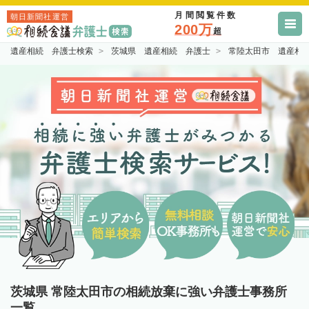
月間閲覧件数
朝日新聞社運営
200万
超
遺産相続 弁護士検索
茨城県 遺産相続 弁護士
常陸太田市 遺産相
茨城県 常陸太田市の相続放棄に強い弁護士事務所
一覧