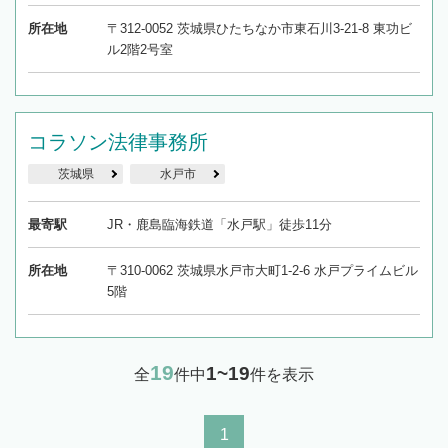
所在地
〒312-0052 茨城県ひたちなか市東石川3-21-8 東功ビ
ル2階2号室
コラソン法律事務所
茨城県
水戸市
最寄駅
JR・鹿島臨海鉄道「水戸駅」徒歩11分
所在地
〒310-0062 茨城県水戸市大町1-2-6 水戸プライムビル
5階
19
1~19
全
件中
件を表示
1