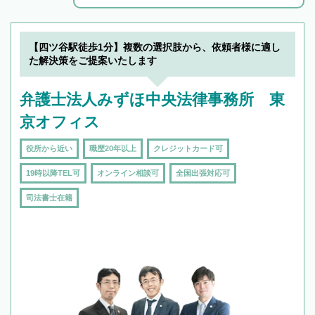
解決のみならず相続をトータルで任せることが
できます。また、相続は感情がからむ分野なの
でフィーリングも重要です。実際に電話や面談
【四ツ谷駅徒歩1分】複数の選択肢から、依頼者様に適し
で複数の弁護士と会話をしてウマが合う方に依
た解決策をご提案いたします
頼をするのがおすすめです。
弁護士法人みずほ中央法律事務所 東
京オフィス
役所から近い
職歴20年以上
クレジットカード可
19時以降TEL可
オンライン相談可
全国出張対応可
司法書士在籍