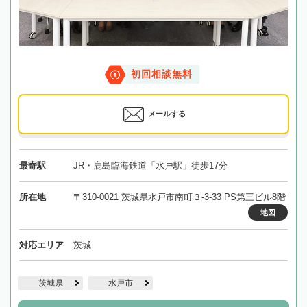
初回相談無料
メールする
最寄駅
JR・鹿島臨海鉄道「水戸駅」徒歩17分
所在地
〒310-0021 茨城県水戸市南町３-3-33 PS第三ビル8階
地図
対応エリア
茨城
茨城県
水戸市