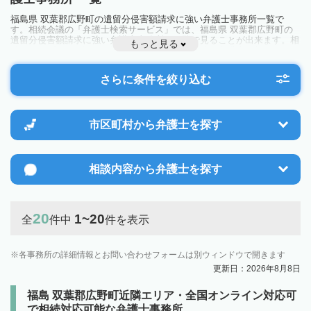
福島県 双葉郡広野町の遺留分侵害額請求に強い弁護士事務所一覧で
す。相続会議の「弁護士検索サービス」では、福島県 双葉郡広野町の
遺留分侵害額請求に強い弁護士事務所を一覧で見ることが出来ます。相
もっと見る
続のトラブルやお悩みを抱えている方は一度近隣の弁護士に相談してみ
ましょう。
さらに条件を絞り込む
市区町村から
弁護士を探す
相談内容から
弁護士を探す
20
1~20
全
件中
件を表示
各事務所の詳細情報とお問い合わせフォームは別ウィンドウで開きます
更新日：2026年8月8日
福島 双葉郡広野町近隣エリア・全国オンライン対応可
で相続対応可能な弁護士事務所