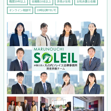
職歴20年以上
在籍数10名以上
所長が女性
女性弁護士在籍
オンライン相談可
19時以降TEL可