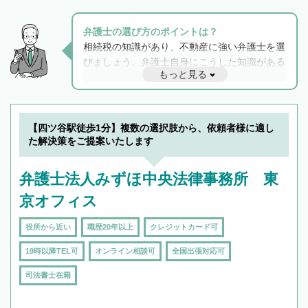
弁護士の選び方のポイントは？
相続税の知識があり、不動産に強い弁護士を選
びましょう。弁護士自身にこうした知識がある
もっと見る
と他士業との連携もスムーズに進み、トラブル
解決のみならず相続をトータルで任せることが
できます。また、相続は感情がからむ分野なの
でフィーリングも重要です。実際に電話や面談
【四ツ谷駅徒歩1分】複数の選択肢から、依頼者様に適し
で複数の弁護士と会話をしてウマが合う方に依
た解決策をご提案いたします
頼をするのがおすすめです。
弁護士法人みずほ中央法律事務所 東
京オフィス
役所から近い
職歴20年以上
クレジットカード可
19時以降TEL可
オンライン相談可
全国出張対応可
司法書士在籍