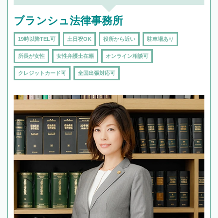
ブランシュ法律事務所
19時以降TEL可
土日祝OK
役所から近い
駐車場あり
所長が女性
女性弁護士在籍
オンライン相談可
クレジットカード可
全国出張対応可