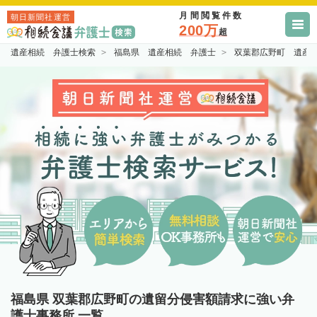
月間閲覧件数
朝日新聞社運営
200万
超
遺産相続 弁護士検索
福島県 遺産相続 弁護士
双葉郡広野町 遺産
福島県 双葉郡広野町の遺留分侵害額請求に強い弁
護士事務所 一覧