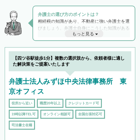
弁護士の選び方のポイントは？
相続税の知識があり、不動産に強い弁護士を選
びましょう。弁護士自身にこうした知識がある
もっと見る
と他士業との連携もスムーズに進み、トラブル
解決のみならず相続をトータルで任せることが
できます。また、相続は感情がからむ分野なの
でフィーリングも重要です。実際に電話や面談
【四ツ谷駅徒歩1分】複数の選択肢から、依頼者様に適し
で複数の弁護士と会話をしてウマが合う方に依
た解決策をご提案いたします
頼をするのがおすすめです。
弁護士法人みずほ中央法律事務所 東
京オフィス
役所から近い
職歴20年以上
クレジットカード可
19時以降TEL可
オンライン相談可
全国出張対応可
司法書士在籍