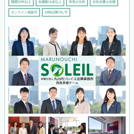
職歴20年以上
在籍数10名以上
所長が女性
女性弁護士在籍
オンライン相談可
19時以降TEL可