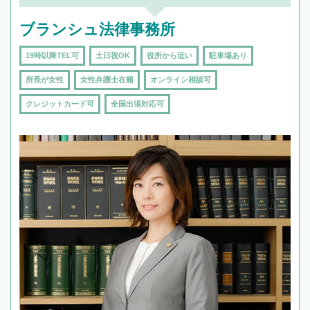
ブランシュ法律事務所
19時以降TEL可
土日祝OK
役所から近い
駐車場あり
所長が女性
女性弁護士在籍
オンライン相談可
クレジットカード可
全国出張対応可