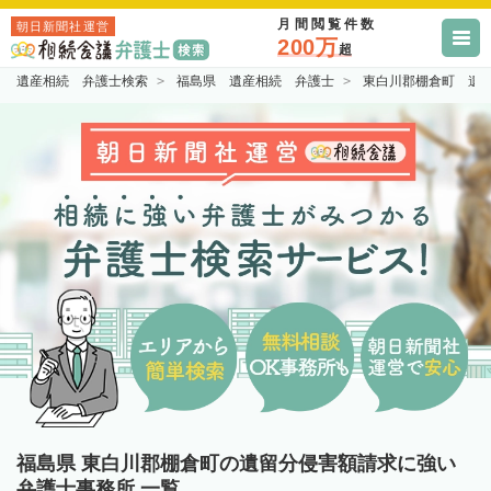
月間閲覧件数
朝日新聞社運営
200万
超
遺産相続 弁護士検索
福島県 遺産相続 弁護士
東白川郡棚倉町 遺
福島県 東白川郡棚倉町の遺留分侵害額請求に強い
弁護士事務所 一覧