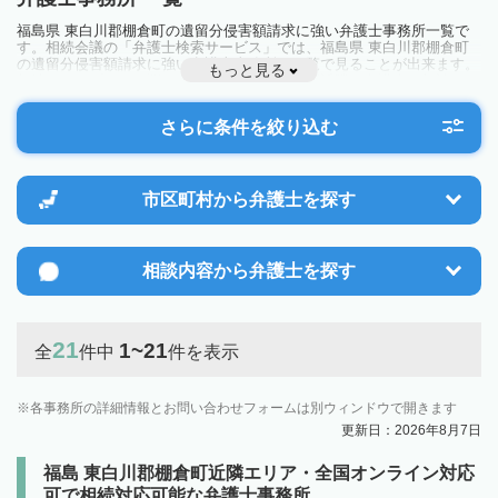
福島県 東白川郡棚倉町の遺留分侵害額請求に強い弁護士事務所一覧で
す。相続会議の「弁護士検索サービス」では、福島県 東白川郡棚倉町
の遺留分侵害額請求に強い弁護士事務所を一覧で見ることが出来ます。
もっと見る
相続のトラブルやお悩みを抱えている方は一度近隣の弁護士に相談して
みましょう。
さらに条件を絞り込む
市区町村から
弁護士を探す
相談内容から
弁護士を探す
21
1~21
全
件中
件を表示
各事務所の詳細情報とお問い合わせフォームは別ウィンドウで開きます
更新日：2026年8月7日
福島 東白川郡棚倉町近隣エリア・全国オンライン対応
可で相続対応可能な弁護士事務所