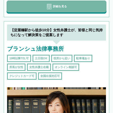
詳細を見る
【淀屋橋駅から徒歩10分】女性弁護士が、皆様と同じ気持
ちになって解決策をご提案します
ブランシュ法律事務所
19時以降TEL可
土日祝OK
役所から近い
駐車場あり
所長が女性
女性弁護士在籍
オンライン相談可
クレジットカード可
全国出張対応可