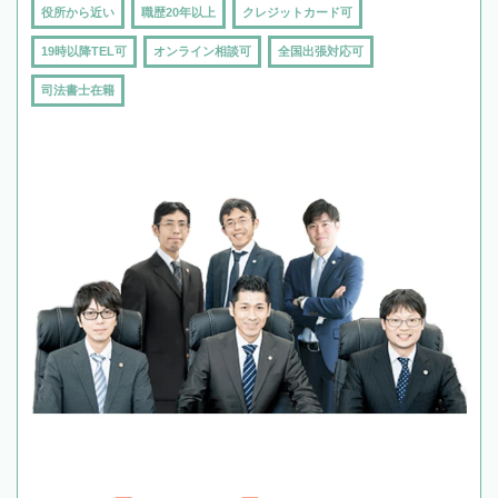
役所から近い
職歴20年以上
クレジットカード可
19時以降TEL可
オンライン相談可
全国出張対応可
司法書士在籍