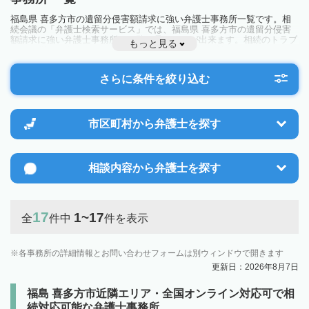
福島県 喜多方市の遺留分侵害額請求に強い弁護士事務所一覧です。相
続会議の「弁護士検索サービス」では、福島県 喜多方市の遺留分侵害
額請求に強い弁護士事務所を一覧で見ることが出来ます。相続のトラブ
もっと見る
ルやお悩みを抱えている方は一度近隣の弁護士に相談してみましょう。
さらに条件を絞り込む
市区町村から
弁護士を探す
相談内容から
弁護士を探す
17
1~17
全
件中
件を表示
各事務所の詳細情報とお問い合わせフォームは別ウィンドウで開きます
更新日：2026年8月7日
福島 喜多方市近隣エリア・全国オンライン対応可で相
続対応可能な弁護士事務所