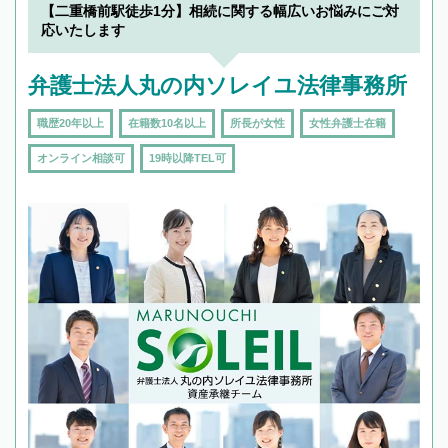
【二重橋前駅徒歩1分】相続に関する幅広いお悩みにご対
応いたします
弁護士法人丸の内ソレイユ法律事務所
職歴20年以上
在籍数10名以上
所長が女性
女性弁護士在籍
オンライン相談可
19時以降TEL可