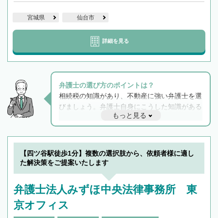
宮城県
仙台市
詳細を見る
弁護士の選び方のポイントは？
相続税の知識があり、不動産に強い弁護士を選
びましょう。弁護士自身にこうした知識がある
もっと見る
と他士業との連携もスムーズに進み、トラブル
解決のみならず相続をトータルで任せることが
できます。また、相続は感情がからむ分野なの
でフィーリングも重要です。実際に電話や面談
【四ツ谷駅徒歩1分】複数の選択肢から、依頼者様に適し
で複数の弁護士と会話をしてウマが合う方に依
た解決策をご提案いたします
頼をするのがおすすめです。
弁護士法人みずほ中央法律事務所 東
京オフィス