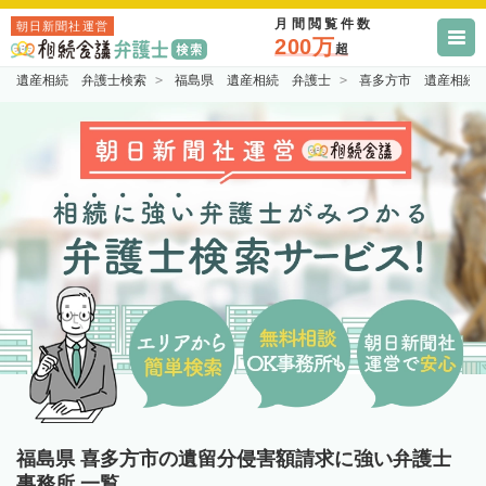
月間閲覧件数
朝日新聞社運営
200万
超
遺産相続 弁護士検索
福島県 遺産相続 弁護士
喜多方市 遺産相続
福島県 喜多方市の遺留分侵害額請求に強い弁護士
事務所 一覧