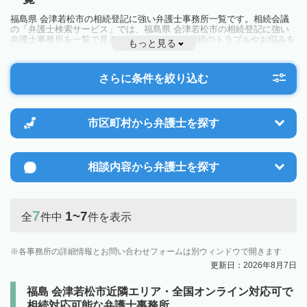
福島県 会津若松市の相続登記に強い弁護士事務所一覧です。相続会議
の「弁護士検索サービス」では、福島県 会津若松市の相続登記に強い
弁護士事務所を一覧で見ることが出来ます。相続のトラブルやお悩みを
もっと見る
抱えている方は一度近隣の弁護士に相談してみましょう。
さらに条件を絞り込む
市区町村から
弁護士を探す
相談内容から
弁護士を探す
7
1~7
全
件中
件を表示
各事務所の詳細情報とお問い合わせフォームは別ウィンドウで開きます
更新日：2026年8月7日
福島 会津若松市近隣エリア・全国オンライン対応可で
相続対応可能な弁護士事務所