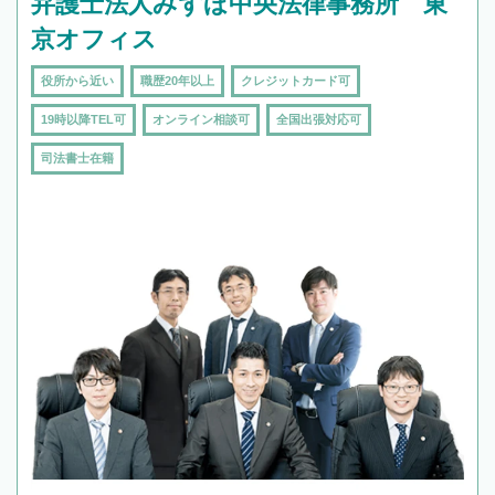
弁護士法人みずほ中央法律事務所 東
京オフィス
役所から近い
職歴20年以上
クレジットカード可
19時以降TEL可
オンライン相談可
全国出張対応可
司法書士在籍