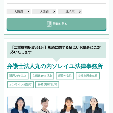
大阪府
大阪市
北浜駅
詳細を見る
【二重橋前駅徒歩1分】相続に関する幅広いお悩みにご対
応いたします
弁護士法人丸の内ソレイユ法律事務所
職歴20年以上
在籍数10名以上
所長が女性
女性弁護士在籍
オンライン相談可
19時以降TEL可