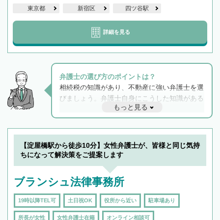
東京都
新宿区
四ツ谷駅
詳細を見る
弁護士の選び方のポイントは？
相続税の知識があり、不動産に強い弁護士を選
びましょう。弁護士自身にこうした知識がある
もっと見る
と他士業との連携もスムーズに進み、トラブル
解決のみならず相続をトータルで任せることが
できます。また、相続は感情がからむ分野なの
でフィーリングも重要です。実際に電話や面談
【淀屋橋駅から徒歩10分】女性弁護士が、皆様と同じ気持
で複数の弁護士と会話をしてウマが合う方に依
ちになって解決策をご提案します
頼をするのがおすすめです。
ブランシュ法律事務所
19時以降TEL可
土日祝OK
役所から近い
駐車場あり
所長が女性
女性弁護士在籍
オンライン相談可