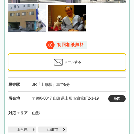
初回相談無料
メールする
最寄駅
JR「山形駅」車で5分
所在地
〒990-0047 山形県山形市旅篭町2-1-19
地図
対応エリア
山形
山形県
山形市