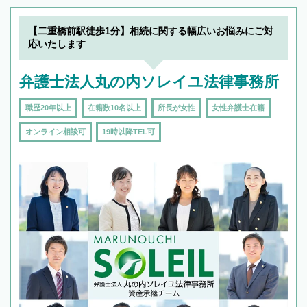
できます。また、相続は感情がからむ分野なの
でフィーリングも重要です。実際に電話や面談
【二重橋前駅徒歩1分】相続に関する幅広いお悩みにご対
で複数の弁護士と会話をしてウマが合う方に依
応いたします
頼をするのがおすすめです。
弁護士法人丸の内ソレイユ法律事務所
職歴20年以上
在籍数10名以上
所長が女性
女性弁護士在籍
オンライン相談可
19時以降TEL可