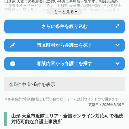
山形県 天童市の相続登記に強い弁護士事務所一覧です。相続会議の
「弁護士検索サービス」では、山形県 天童市の相続登記に強い弁護士
事務所を一覧で見ることが出来ます。相続のトラブルやお悩みを抱えて
もっと見る
いる方は一度近隣の弁護士に相談してみましょう。
さらに条件を絞り込む
市区町村から
弁護士を探す
相談内容から
弁護士を探す
6
1~6
全
件中
件を表示
各事務所の詳細情報とお問い合わせフォームは別ウィンドウで開きます
更新日：2026年8月9日
山形 天童市近隣エリア・全国オンライン対応可で相続
対応可能な弁護士事務所