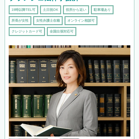
19時以降TEL可
土日祝OK
役所から近い
駐車場あり
所長が女性
女性弁護士在籍
オンライン相談可
クレジットカード可
全国出張対応可