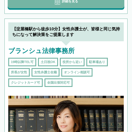
詳細を見る
【淀屋橋駅から徒歩10分】女性弁護士が、皆様と同じ気持
ちになって解決策をご提案します
ブランシュ法律事務所
19時以降TEL可
土日祝OK
役所から近い
駐車場あり
所長が女性
女性弁護士在籍
オンライン相談可
クレジットカード可
全国出張対応可