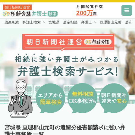
月間閲覧件数
朝日新聞社運営
200万
超
遺産相続 弁護士検索
宮城県 遺産相続 弁護士
亘理郡山元町 遺産
宮城県 亘理郡山元町の遺留分侵害額請求に強い弁
護士事務所 一覧