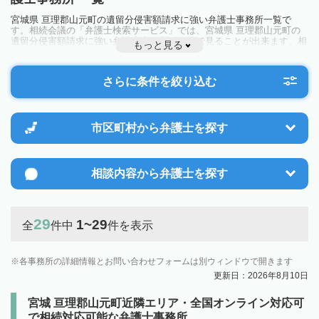
宮城県 亘理郡山元町の遺留分侵害額請求に強い弁護士事務所一覧で
す。相続会議の「弁護士検索サービス」では、宮城県 亘理郡山元町の
遺留分侵害額請求に強い弁護士事務所を一覧で見ることが出来ます。相
もっと見る
続のトラブルやお悩みを抱えている方は一度近隣の弁護士に相談してみ
ましょう。
さらに条件を絞り込む
市区町村から
弁護士を探す
相談内容から
弁護士を探す
29
1~29
全
件中
件を表示
各事務所の詳細情報とお問い合わせフォームは別ウィンドウで開きます
更新日：2026年8月10日
宮城 亘理郡山元町近隣エリア・全国オンライン対応可
で相続対応可能な弁護士事務所