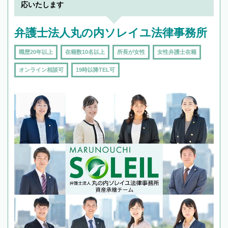
応いたします
弁護士法人丸の内ソレイユ法律事務所
職歴20年以上
在籍数10名以上
所長が女性
女性弁護士在籍
オンライン相談可
19時以降TEL可