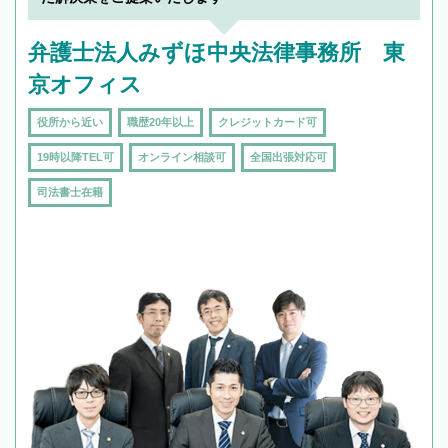
弁護士法人みずほ中央法律事務所 東
京オフィス
役所から近い
職歴20年以上
クレジットカード可
19時以降TEL可
オンライン相談可
全国出張対応可
司法書士在籍