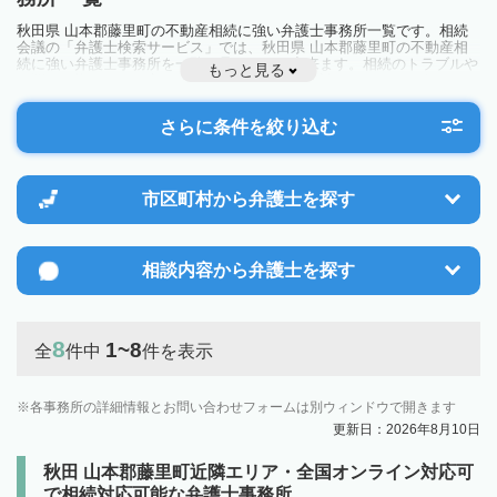
秋田県 山本郡藤里町の不動産相続に強い弁護士事務所一覧です。相続
会議の「弁護士検索サービス」では、秋田県 山本郡藤里町の不動産相
続に強い弁護士事務所を一覧で見ることが出来ます。相続のトラブルや
もっと見る
お悩みを抱えている方は一度近隣の弁護士に相談してみましょう。
さらに条件を絞り込む
市区町村から
弁護士を探す
相談内容から
弁護士を探す
8
1~8
全
件中
件を表示
各事務所の詳細情報とお問い合わせフォームは別ウィンドウで開きます
更新日：2026年8月10日
秋田 山本郡藤里町近隣エリア・全国オンライン対応可
で相続対応可能な弁護士事務所