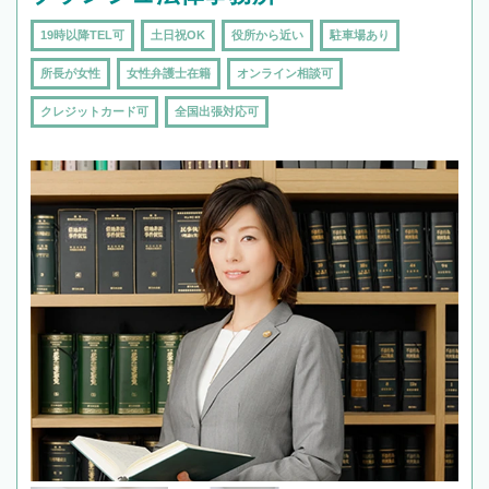
19時以降TEL可
土日祝OK
役所から近い
駐車場あり
所長が女性
女性弁護士在籍
オンライン相談可
クレジットカード可
全国出張対応可