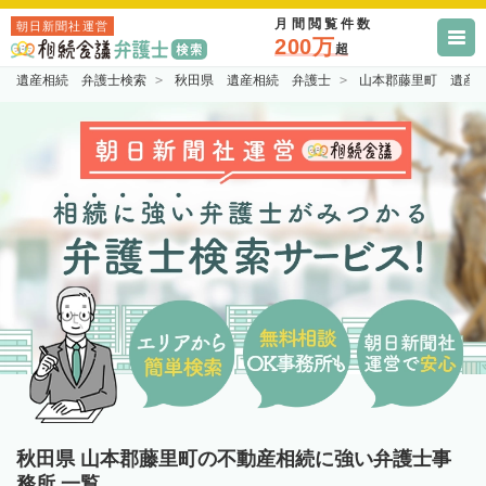
月間閲覧件数
朝日新聞社運営
200万
超
遺産相続 弁護士検索
秋田県 遺産相続 弁護士
山本郡藤里町 遺産
秋田県 山本郡藤里町の不動産相続に強い弁護士事
務所 一覧