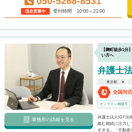
050-5268-8531
受付時間 10:00～21:00
現在営業中
【麹町徒歩1分
い方へ
弁護士法
東京都
全国対
オンライン相談可
弁護士法人IGT
事務所の詳細を見る
絡む相続に注力し
すぎる」「不動産や