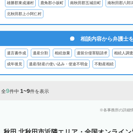
雄勝郡東成瀬村
鹿角郡小坂町
南秋田郡五城目町
南秋田郡八郎
北秋田郡上小阿仁村
相談内容から
弁護士
遺言書作成
遺産分割
相続放棄
遺留分侵害額請求
相続人調
成年後見
遺産/財産の使い込み・使途不明金
不動産相続
9
1~9
全
件中
件を表示
各事務所の詳細
秋田 北秋田市近隣エリア・全国オンライ