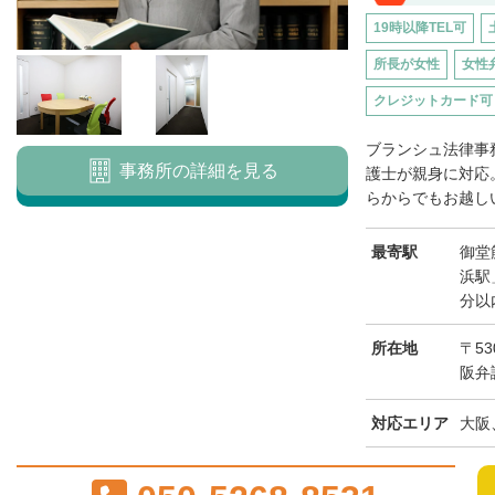
19時以降TEL可
所長が女性
女性
クレジットカード可
ブランシュ法律事
事務所の詳細を見る
護士が親身に対応
らからでもお越しい
最寄駅
御堂
浜駅
分以
所在地
〒53
阪弁
対応エリア
大阪