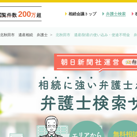
200
相続会議トップ
弁護士検索
閲覧件数
万
超
北秋田市 遺産相続 弁護士
北秋田市 遺産/財産の使い込み・使途不明金 