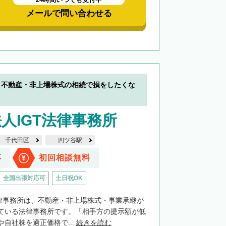
メールで問い合わせる
】不動産・非上場株式の相続で損をしたくな
人IGT法律事務所
千代田区
四ツ谷駅
応
初回相談無料
全国出張対応可
土日祝OK
法律事務所は、不動産・非上場株式・事業承継が
ている法律事務所です。「相手方の提示額が低
自社株を適正価格で...
続きを読む