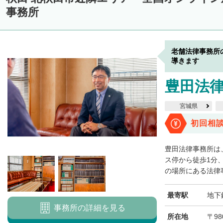
事務所
老舗法律事務所
導きます
豊田法
宮城県
初回相
豊田法律事務所は
ス停から徒歩1分
の場所にある法律事
最寄駅
地下
事務所の詳細を見る
所在地
〒98