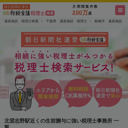
月間閲覧件数
朝日新聞社運営
200万
超
遺産相続 税理士検索
千葉県 遺産相続 税理士
船橋市 遺産相続 
北習志野駅近くの生前贈与に強い税理士事務所 一
覧