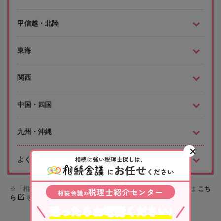
甲信越・北陸
東海
関西
中国・四国
九州・沖縄
相続に強い税理士探しは、
よく検索されるエリア
お任せ
に
ください
「相続会議税理士検索サービス」への掲載を希望される場合は
こち
税理士紹介センター
相続会議
の
ら
をご確認下さい
迷ったらお電話ください!