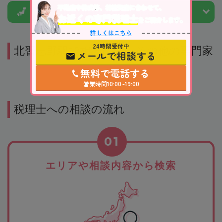
不動産や株式等、相続資産に合わせて、
市区町村から
税理士を探す
お近くの専門税理士
をご紹介します。
詳しくはこちら
24時間受付中
北習志野駅で相続に強いその他の専門家
メールで相談する
無料で電話する
営業時間10:00~19:00
税理士への相談の流れ
01
エリアや相談内容から検索