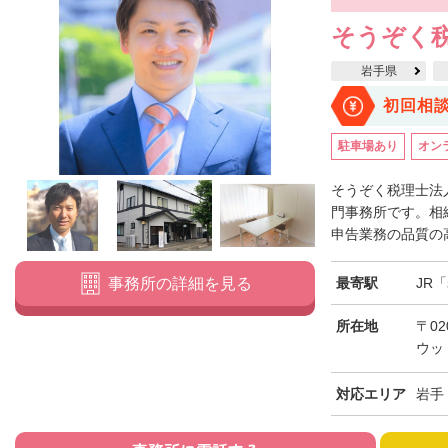
そうぞく税
岩手県
初回相
駐車場あり
オン
そうぞく税理士法
門事務所です。相
申告業務の品質の高
最寄駅
JR
事務所の詳細を見る
所在地
〒02
ウッ
対応エリア
岩手