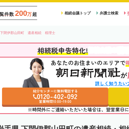
200
相続会議トップ
弁護士検索
覧件数
万
超
下閉伊郡山田町 遺産相続 税理士
税
相続税申告特化!
相続会議の
あなたのお住まいのエリアで
が
詳しく知りたい
紹介センターに無料電話する
0120-402-092
営業時間10:00~19:00
※時間外にご連絡いただいた場合は、翌営業日に
岩手県 下閉伊郡山田町の遺産相続・相