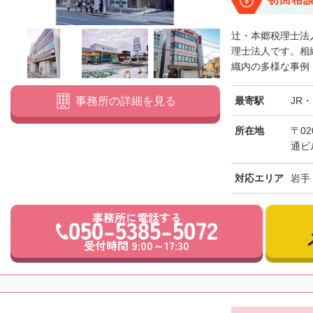
辻󠄀・本郷税理
理士法人です。相
織内の多様な事例・
最寄駅
JR
事務所の詳細を見る
所在地
〒02
通ビ
対応エリア
岩手
事務所に電話する
050-5385-5072
受付時間 9:00～17:30