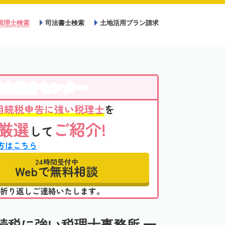
税理士検索
司法書士検索
土地活用プラン請求
理士紹介センター
相続税申告に強い税理士
を
厳選
ご紹介!
して
方はこちら
24時間受付中
Webで無料相談
折り返しご連絡いたします。
続税に強い税理士事務所 一