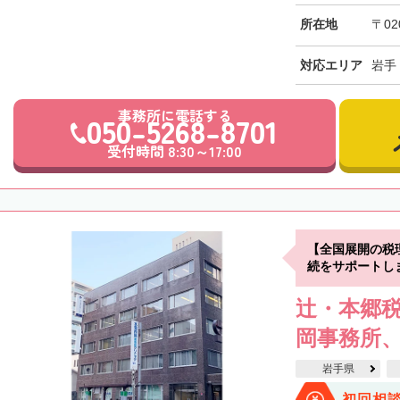
所在地
〒02
対応エリア
岩手
事務所に電話する
050-5268-8701
受付時間 8:30～17:00
【全国展開の税
続をサポートし
辻・本郷税
岡事務所、
岩手県
初回相