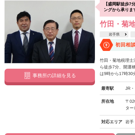
【盛岡駅徒歩7
ングから承りま
竹田・菊
岩手県
初回相
竹田・菊地税理士
ら徒歩7分、開運
は9時から17時30
事務所の詳細を見る
最寄駅
JR
所在地
〒02
ター
対応エリア
岩手