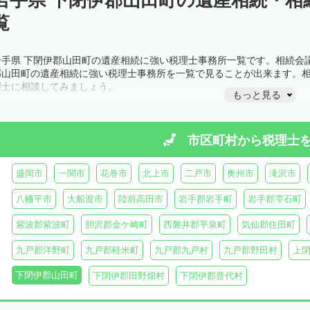
覧
岩手県 下閉伊郡山田町の遺産相続に強い税理士事務所一覧です。相続会
郡山田町の遺産相続に強い税理士事務所を一覧で見ることが出来ます。
理士に相談してみましょう。
もっと見る
市区町村から
税理士
盛岡市
一関市
花巻市
北上市
二戸市
奥州市
滝沢市
八幡平市
大船渡市
陸前高田市
岩手郡岩手町
岩手郡雫石町
紫波郡紫波町
胆沢郡金ケ崎町
西磐井郡平泉町
気仙郡住田町
九戸郡洋野町
九戸郡軽米町
九戸郡九戸村
九戸郡野田村
上
下閉伊郡山田町
下閉伊郡田野畑村
下閉伊郡普代村