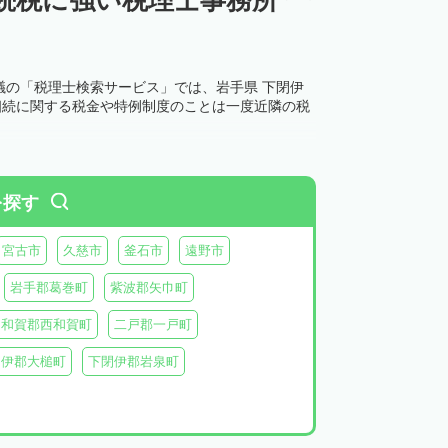
議の「税理士検索サービス」では、岩手県 下閉伊
相続に関する税金や特例制度のことは一度近隣の税
を探す
宮古市
久慈市
釜石市
遠野市
岩手郡葛巻町
紫波郡矢巾町
和賀郡西和賀町
二戸郡一戸町
閉伊郡大槌町
下閉伊郡岩泉町