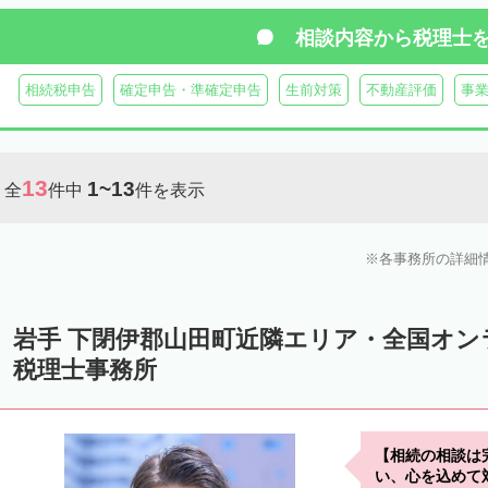
相談内容から
税理士
相続税申告
確定申告・準確定申告
生前対策
不動産評価
事
13
1~13
全
件中
件を表示
各事務所の詳細
岩手 下閉伊郡山田町近隣エリア・全国オ
税理士事務所
【相続の相談は
い、心を込めて