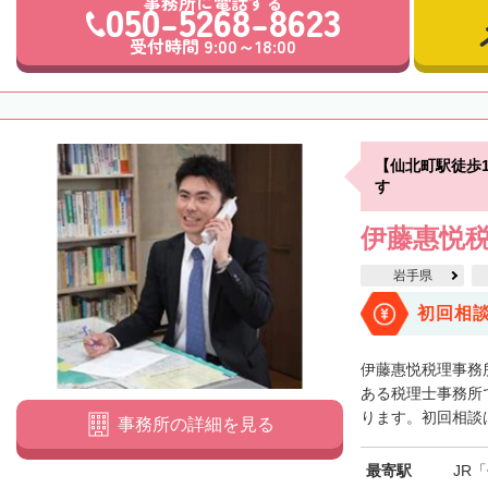
事務所に電話する
050-5268-8623
受付時間 9:00～18:00
【仙北町駅徒歩
す
伊藤惠悦
岩手県
初回相
伊藤惠悦税理事務
ある税理士事務所
ります。初回相談は
事務所の詳細を見る
最寄駅
JR