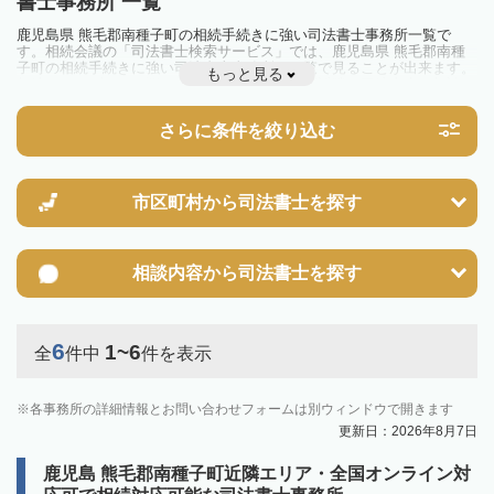
書士事務所 一覧
鹿児島県 熊毛郡南種子町の相続手続きに強い司法書士事務所一覧で
す。相続会議の「司法書士検索サービス」では、鹿児島県 熊毛郡南種
子町の相続手続きに強い司法書士事務所を一覧で見ることが出来ます。
もっと見る
相続のトラブルやお悩みを抱えている方は一度近隣の司法書士に相談し
てみましょう。
さらに条件を絞り込む
市区町村から
司法書士を探す
相談内容から
司法書士を探す
6
1~6
全
件中
件を表示
各事務所の詳細情報とお問い合わせフォームは別ウィンドウで開きます
更新日：2026年8月7日
鹿児島 熊毛郡南種子町近隣エリア・全国オンライン対