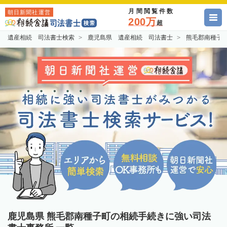
月間閲覧件数
朝日新聞社運営
200万
超
遺産相続 司法書士検索
鹿児島県 遺産相続 司法書士
熊毛郡南種子
鹿児島県 熊毛郡南種子町の相続手続きに強い司法