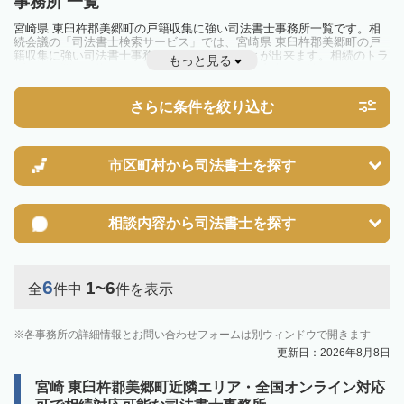
事務所 一覧
宮崎県 東臼杵郡美郷町の戸籍収集に強い司法書士事務所一覧です。相
続会議の「司法書士検索サービス」では、宮崎県 東臼杵郡美郷町の戸
籍収集に強い司法書士事務所を一覧で見ることが出来ます。相続のトラ
もっと見る
ブルやお悩みを抱えている方は一度近隣の司法書士に相談してみましょ
う。
さらに条件を絞り込む
市区町村から
司法書士を探す
相談内容から
司法書士を探す
6
1~6
全
件中
件を表示
各事務所の詳細情報とお問い合わせフォームは別ウィンドウで開きます
更新日：2026年8月8日
宮崎 東臼杵郡美郷町近隣エリア・全国オンライン対応