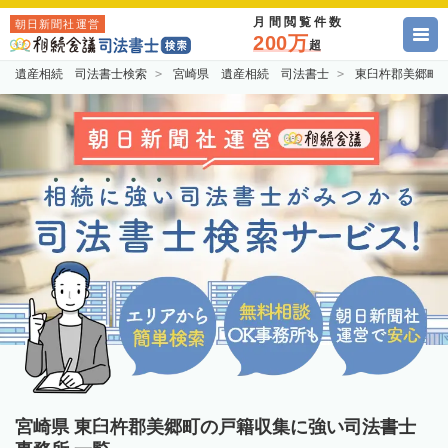
月間閲覧件数
朝日新聞社運営
200万
超
遺産相続 司法書士検索
宮崎県 遺産相続 司法書士
東臼杵郡美郷町
宮崎県 東臼杵郡美郷町の戸籍収集に強い司法書士