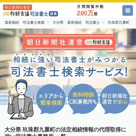
月間閲覧件数
朝日新聞社運営
200万
超
遺産相続 司法書士検索
大分県 遺産相続 司法書士
玖珠郡九重町 
大分県 玖珠郡九重町の法定相続情報の代理取得に