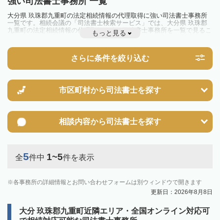
強い司法書士事務所 一覧
大分県 玖珠郡九重町の法定相続情報の代理取得に強い司法書士事務所
一覧です。相続会議の「司法書士検索サービス」では、大分県 玖珠郡
九重町の法定相続情報の代理取得に強い司法書士事務所を一覧で見るこ
もっと見る
とが出来ます。相続のトラブルやお悩みを抱えている方は一度近隣の司
法書士に相談してみましょう。
さらに条件を絞り込む
市区町村から
司法書士を探す
相談内容から
司法書士を探す
5
1~5
全
件中
件を表示
各事務所の詳細情報とお問い合わせフォームは別ウィンドウで開きます
更新日：2026年8月8日
大分 玖珠郡九重町近隣エリア・全国オンライン対応可