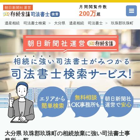
月間閲覧件数
朝日新聞社運営
200万
超
遺産相続 司法書士検索
大分県 遺産相続 司法書士
玖珠郡玖珠町 
大分県 玖珠郡玖珠町の相続放棄に強い司法書士事