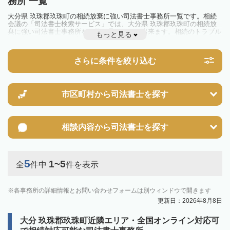
務所 一覧
大分県 玖珠郡玖珠町の相続放棄に強い司法書士事務所一覧です。相続
会議の「司法書士検索サービス」では、大分県 玖珠郡玖珠町の相続放
棄に強い司法書士事務所を一覧で見ることが出来ます。相続のトラブル
もっと見る
やお悩みを抱えている方は一度近隣の司法書士に相談してみましょう。
さらに条件を絞り込む
市区町村から
司法書士を探す
相談内容から
司法書士を探す
5
1~5
全
件中
件を表示
各事務所の詳細情報とお問い合わせフォームは別ウィンドウで開きます
更新日：2026年8月8日
大分 玖珠郡玖珠町近隣エリア・全国オンライン対応可