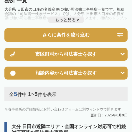
務所 一覧
大分県 日田市の口座の名義変更に強い司法書士事務所一覧です。相続
会議の「司法書士検索サービス」では、大分県 日田市の口座の名義変
更に強い司法書士事務所を一覧で見ることが出来ます。相続のトラブル
もっと見る
やお悩みを抱えている方は一度近隣の司法書士に相談してみましょう。
さらに条件を絞り込む
市区町村から
司法書士を探す
相談内容から
司法書士を探す
5
1~5
全
件中
件を表示
各事務所の詳細情報とお問い合わせフォームは別ウィンドウで開きます
更新日：2026年8月9日
大分 日田市近隣エリア・全国オンライン対応可で相続