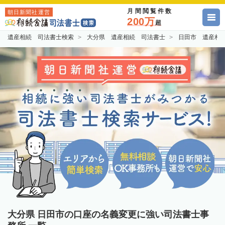
月間閲覧件数
朝日新聞社運営
200万
超
遺産相続 司法書士検索
大分県 遺産相続 司法書士
日田市 遺産相
大分県 日田市の口座の名義変更に強い司法書士事