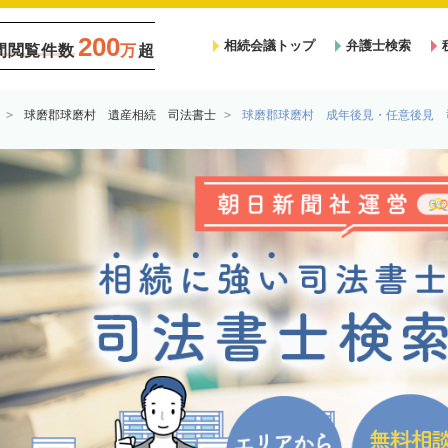
200
相続会議トップ
弁護士検索
間閲覧件数
万
超
球磨郡球磨村 遺産相続 司法書士
球磨郡球磨村 成年後見・任意後見 