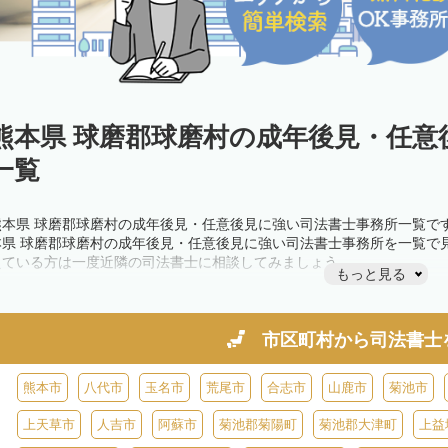
熊本県 球磨郡球磨村の成年後見・任意
一覧
熊本県 球磨郡球磨村の成年後見・任意後見に強い司法書士事務所一覧で
本県 球磨郡球磨村の成年後見・任意後見に強い司法書士事務所を一覧で
えている方は一度近隣の司法書士に相談してみましょう。
もっと見る
市区町村から
司法書士
熊本市
八代市
玉名市
荒尾市
合志市
山鹿市
菊池市
上天草市
人吉市
阿蘇市
菊池郡菊陽町
菊池郡大津町
上益