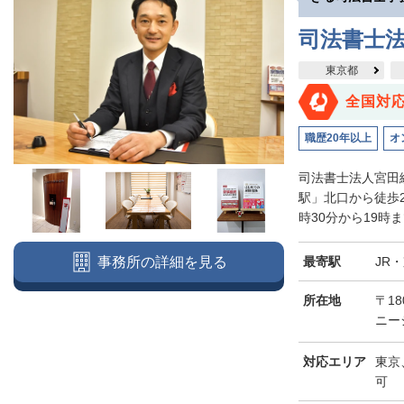
司法書士
東京都
全国対
職歴20年以上
オ
司法書士法人宮田
駅」北口から徒歩
時30分から19時
最寄駅
JR
事務所の詳細を見る
所在地
〒18
ニー
対応エリア
東京
可