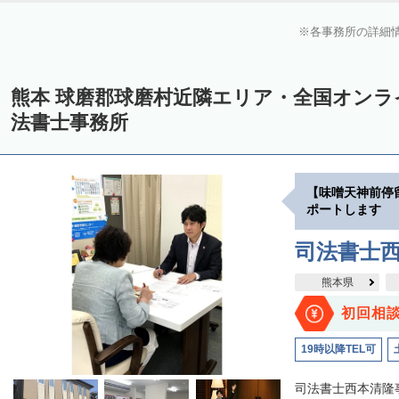
各事務所の詳細
熊本 球磨郡球磨村近隣エリア・全国オン
法書士事務所
【味噌天神前停
ポートします
司法書士
熊本県
初回相
19時以降TEL可
司法書士西本清隆