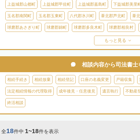
上益城郡山都町
上益城郡甲佐町
上益城郡嘉島町
下益城郡美里
玉名郡南関町
玉名郡玉東町
八代郡氷川町
葦北郡芦北町
葦
球磨郡あさぎり町
球磨郡錦町
球磨郡多良木町
球磨郡相良村
球磨郡球磨村
球磨郡水上村
球磨郡五木村
阿蘇郡南阿蘇村
阿
もっと見る
阿蘇郡南小国町
阿蘇郡産山村
相談内容から
司法書士
相続手続き
相続放棄
相続登記
口座の名義変更
戸籍収集
法定相続情報の代理取得
成年後見・任意後見
遺言執行
不動産
終活相談
18
1~18
全
件中
件を表示