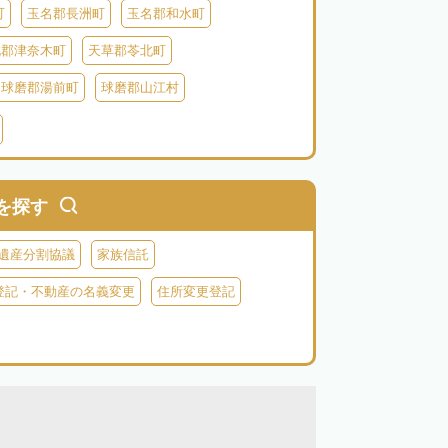
町
玉名郡長洲町
玉名郡和水町
北郡津奈木町
天草郡苓北町
球磨郡湯前町
球磨郡山江村
蘇郡西原村
阿蘇郡小国町
阿蘇郡高森町
を探す
遺産分割協議
家族信託
登記・不動産の名義変更
住所変更登記