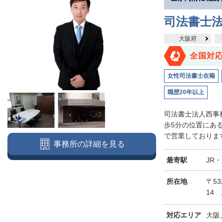
司法書士
大阪府
全国対
女性司法書士在籍
職歴20年以上
司法書士法人西事
歩5分の位置にあ
で営業しております
事務所の詳細を見る
最寄駅
JR
所在地
〒5
14
対応エリア
大阪