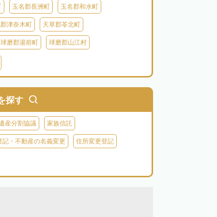
町
玉名郡長洲町
玉名郡和水町
北郡津奈木町
天草郡苓北町
球磨郡湯前町
球磨郡山江村
阿蘇郡西原村
阿蘇郡小国町
阿蘇郡高森町
を探す
遺産分割協議
家族信託
登記・不動産の名義変更
住所変更登記