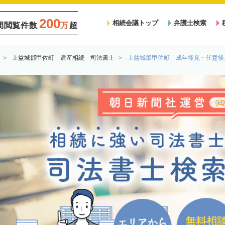
200
相続会議トップ
弁護士検索
間閲覧件数
万
超
上益城郡甲佐町 遺産相続 司法書士
上益城郡甲佐町 成年後見・任意後