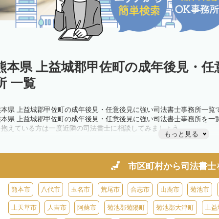
熊本県 上益城郡甲佐町の成年後見・任
所 一覧
熊本県 上益城郡甲佐町の成年後見・任意後見に強い司法書士事務所一覧
熊本県 上益城郡甲佐町の成年後見・任意後見に強い司法書士事務所を一
を抱えている方は一度近隣の司法書士に相談してみましょう。
もっと見る
市区町村から
司法書士
熊本市
八代市
玉名市
荒尾市
合志市
山鹿市
菊池市
上天草市
人吉市
阿蘇市
菊池郡菊陽町
菊池郡大津町
上益