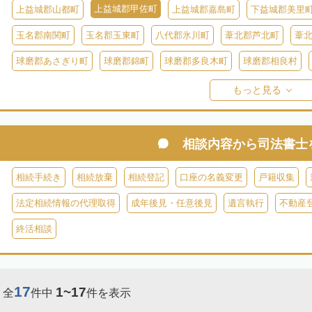
上益城郡甲佐町
上益城郡山都町
上益城郡嘉島町
下益城郡美里
玉名郡南関町
玉名郡玉東町
八代郡氷川町
葦北郡芦北町
葦
球磨郡あさぎり町
球磨郡錦町
球磨郡多良木町
球磨郡相良村
球磨郡球磨村
球磨郡水上村
球磨郡五木村
阿蘇郡南阿蘇村
もっと見る
阿蘇郡南小国町
阿蘇郡産山村
相談内容から
司法書士
相続手続き
相続放棄
相続登記
口座の名義変更
戸籍収集
法定相続情報の代理取得
成年後見・任意後見
遺言執行
不動産
終活相談
17
1~17
全
件中
件を表示