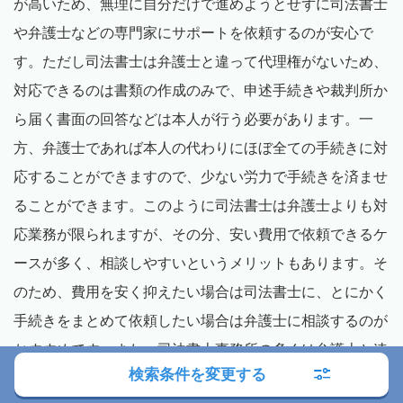
が高いため、無理に自分だけで進めようとせずに司法書士
や弁護士などの専門家にサポートを依頼するのが安心で
す。ただし司法書士は弁護士と違って代理権がないため、
対応できるのは書類の作成のみで、申述手続きや裁判所か
ら届く書面の回答などは本人が行う必要があります。一
方、弁護士であれば本人の代わりにほぼ全ての手続きに対
応することができますので、少ない労力で手続きを済ませ
ることができます。このように司法書士は弁護士よりも対
応業務が限られますが、その分、安い費用で依頼できるケ
ースが多く、相談しやすいというメリットもあります。そ
のため、費用を安く抑えたい場合は司法書士に、とにかく
手続きをまとめて依頼したい場合は弁護士に相談するのが
おすすめです。また、司法書士事務所の多くは弁護士と連
検索条件を変更する
携しているため、司法書士で対応できない案件をスムーズ