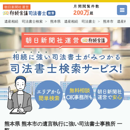
月間閲覧件数
朝日新聞社運営
200万
超
遺産相続 司法書士検索
熊本県 遺産相続 司法書士
熊本市 遺産相
熊本県 熊本市の遺言執行に強い司法書士事務所 一