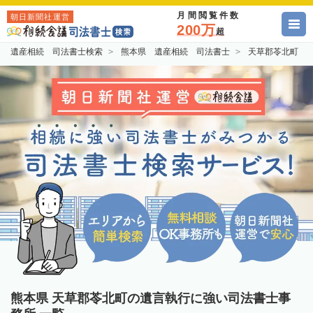
月間閲覧件数
朝日新聞社運営
200万
超
遺産相続 司法書士検索
熊本県 遺産相続 司法書士
天草郡苓北町 
熊本県 天草郡苓北町の遺言執行に強い司法書士事