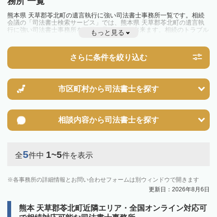
務所 一覧
熊本県 天草郡苓北町の遺言執行に強い司法書士事務所一覧です。相続
会議の「司法書士検索サービス」では、熊本県 天草郡苓北町の遺言執
行に強い司法書士事務所を一覧で見ることが出来ます。相続のトラブル
もっと見る
やお悩みを抱えている方は一度近隣の司法書士に相談してみましょう。
さらに条件を絞り込む
市区町村から
司法書士を探す
相談内容から
司法書士を探す
5
1~5
全
件中
件を表示
各事務所の詳細情報とお問い合わせフォームは別ウィンドウで開きます
更新日：2026年8月6日
熊本 天草郡苓北町近隣エリア・全国オンライン対応可