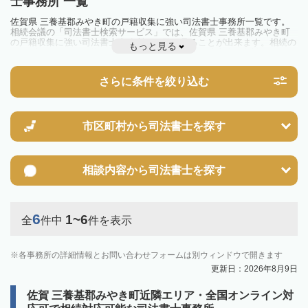
士事務所 一覧
佐賀県 三養基郡みやき町の戸籍収集に強い司法書士事務所一覧です。
相続会議の「司法書士検索サービス」では、佐賀県 三養基郡みやき町
の戸籍収集に強い司法書士事務所を一覧で見ることが出来ます。相続の
もっと見る
トラブルやお悩みを抱えている方は一度近隣の司法書士に相談してみま
しょう。
さらに条件を絞り込む
市区町村から
司法書士を探す
相談内容から
司法書士を探す
6
1~6
全
件中
件を表示
各事務所の詳細情報とお問い合わせフォームは別ウィンドウで開きます
更新日：2026年8月9日
佐賀 三養基郡みやき町近隣エリア・全国オンライン対