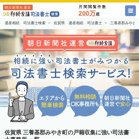
月間閲覧件数
朝日新聞社運営
200万
超
遺産相続 司法書士検索
佐賀県 遺産相続 司法書士
三養基郡みやき
佐賀県 三養基郡みやき町の戸籍収集に強い司法書