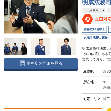
明成法務司
埼玉県
全国対
在籍数10名以上
女性司法書士在籍
明成法務司法書士
1分の位置にある
営業しており、電話
事務所の詳細を見る
最寄駅
東武
所在地
〒3
尾崎
対応エリア
埼玉