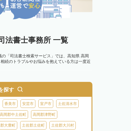
司法書士事務所 一覧
議の「司法書士検索サービス」では、高知県 高岡
。相続のトラブルやお悩みを抱えている方は一度近
を探す
香美市
安芸市
室戸市
土佐清水市
高岡郡中土佐町
高岡郡津野町
岡郡大豊町
土佐郡土佐町
土佐郡大川村