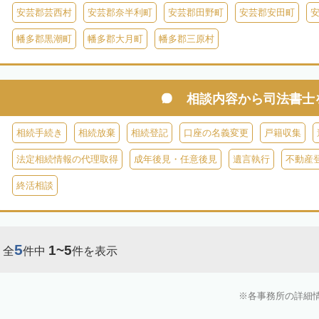
安芸郡芸西村
安芸郡奈半利町
安芸郡田野町
安芸郡安田町
幡多郡黒潮町
幡多郡大月町
幡多郡三原村
相談内容から
司法書士
相続手続き
相続放棄
相続登記
口座の名義変更
戸籍収集
法定相続情報の代理取得
成年後見・任意後見
遺言執行
不動産
終活相談
5
1~5
全
件中
件を表示
各事務所の詳細