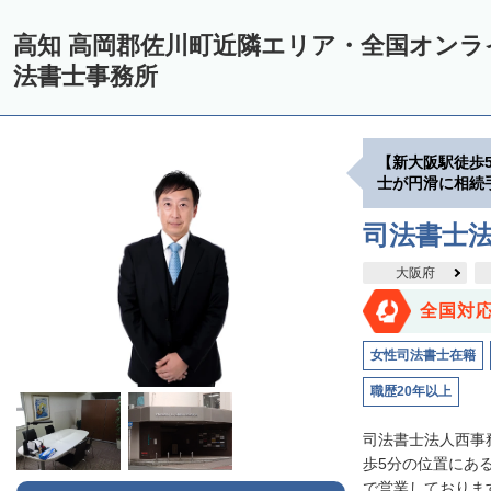
高知 高岡郡佐川町近隣エリア・全国オン
法書士事務所
【新大阪駅徒歩
士が円滑に相続
司法書士
大阪府
全国対
女性司法書士在籍
職歴20年以上
司法書士法人西事
歩5分の位置にあ
で営業しております