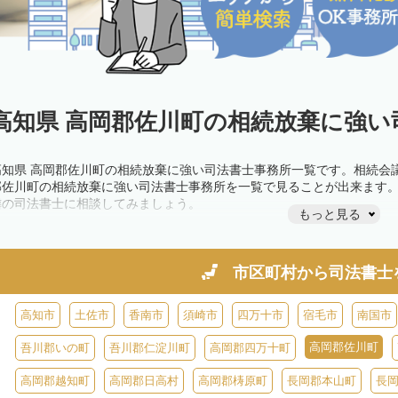
高知県 高岡郡佐川町の相続放棄に強い
高知県 高岡郡佐川町の相続放棄に強い司法書士事務所一覧です。相続会
郡佐川町の相続放棄に強い司法書士事務所を一覧で見ることが出来ます
隣の司法書士に相談してみましょう。
もっと見る
市区町村から
司法書士
高知市
土佐市
香南市
須崎市
四万十市
宿毛市
南国市
高岡郡佐川町
吾川郡いの町
吾川郡仁淀川町
高岡郡四万十町
高岡郡越知町
高岡郡日高村
高岡郡梼原町
長岡郡本山町
長