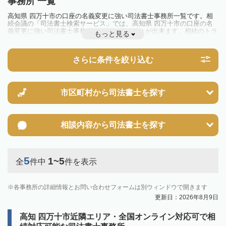
事務所 一覧
高知県 四万十市の口座の名義変更に強い司法書士事務所一覧です。相
続会議の「司法書士検索サービス」では、高知県 四万十市の口座の名
義変更に強い司法書士事務所を一覧で見ることが出来ます。相続のトラ
もっと見る
ブルやお悩みを抱えている方は一度近隣の司法書士に相談してみましょ
う。
さらに条件を絞り込む
市区町村から
司法書士を探す
相談内容から
司法書士を探す
5
1~5
全
件中
件を表示
各事務所の詳細情報とお問い合わせフォームは別ウィンドウで開きます
更新日：2026年8月9日
高知 四万十市近隣エリア・全国オンライン対応可で相