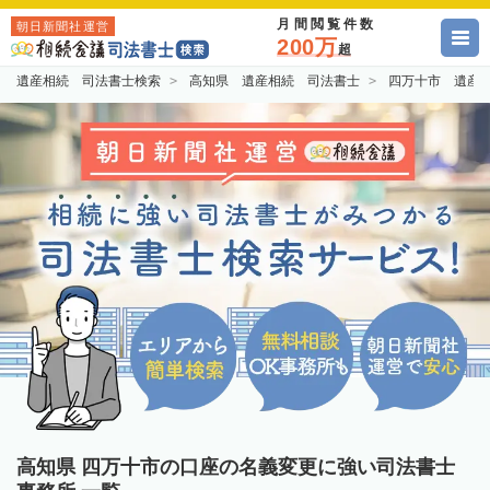
月間閲覧件数
朝日新聞社運営
200万
超
遺産相続 司法書士検索
高知県 遺産相続 司法書士
四万十市 遺産
高知県 四万十市の口座の名義変更に強い司法書士